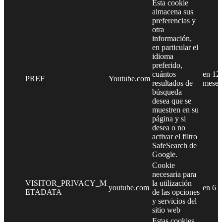
Esta cookie
almacena sus
preferencias y
otra
información,
en particular el
idioma
preferido,
cuántos
en 12
PREF
Youtube.com
resultados de
meses
búsqueda
desea que se
muestren en su
página y si
desea o no
activar el filtro
SafeSearch de
Google.
Cookie
necesaria para
VISITOR_PRIVACY_M
la utilización
youtube.com
en 6 
ETADATA
de las opciones
y servicios del
sitio web
Estas cookies