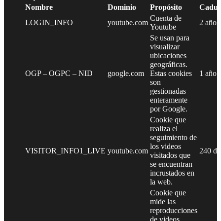
Nombre
Dominio
Propósito
Caduc
Cuenta de
LOGIN_INFO
youtube.com
2 años
Youtube
Se usan para
visualizar
ubicaciones
geográficas.
OGP – OGPC – NID
google.com
Estas cookies
1 año
son
gestionadas
enteramente
por Google.
Cookie que
realiza el
seguimiento de
los videos
VISITOR_INFO1_LIVE
youtube.com
240 dí
visitados que
se encuentran
incrustados en
la web.
Cookie que
mide las
reproducciones
de videos