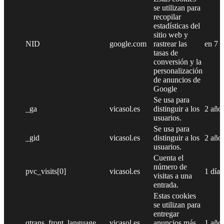
se utilizan para
recopilar
estadísticas del
sitio web y
NID
google.com
rastrear las
en 7 
tasas de
conversión y la
personalización
de anuncios de
Google
Se usa para
_ga
vicasol.es
distinguir a los
2 año
usuarios.
Se usa para
_gid
vicasol.es
distinguir a los
2 año
usuarios.
Cuenta el
número de
pvc_visits[0]
vicasol.es
1 día
visitas a una
entrada.
Estas cookies
se utilizan para
entregar
qtrans_front_language
vicasol.es
anuncios más
1 año