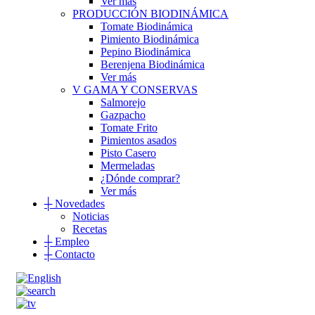
Ver más
PRODUCCIÓN BIODINÁMICA
Tomate Biodinámica
Pimiento Biodinámica
Pepino Biodinámica
Berenjena Biodinámica
Ver más
V GAMA Y CONSERVAS
Salmorejo
Gazpacho
Tomate Frito
Pimientos asados
Pisto Casero
Mermeladas
¿Dónde comprar?
Ver más
┼
Novedades
Noticias
Recetas
┼
Empleo
┼
Contacto