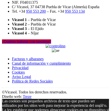
NIF. F04011375
C/ Vicasol, 37 04738 Puebla de Vicar (Almería) España
Tel. +34
950 553 200
– Fax. +34
950 553 134
Vicasol 1
– Puebla de Vícar
Vicasol 2
– Puebla de Vícar
Vicasol 3
– El Ejido
Vicasol 4
– Níjar
¿Quiéres trabajar con nosotros?
Facturas y albaranes
Canal de información y cumplimiento
Privacidad
Cookies
Aviso Legal
Política de Redes Sociales
©Vicasol. Todos los derechos reservados.
Diseño web:
Treze
Las cookies son pequeños archivos de texto que pueden ser
utilizados por los sitios web para mejorar la experiencia del usuario.
La ley establece que podemos almacenar cookies en su dispositivo si