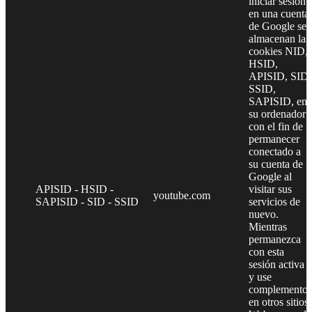
iniciar sesión
en una cuenta
de Google se
almacenan las
cookies NID,
HSID,
APISID, SID,
SSID,
SAPISID, en
su ordenador
con el fin de
permanecer
conectado a
su cuenta de
Google al
APISID - HSID -
visitar sus
youtube.com
SAPISID - SID - SSID
servicios de
nuevo.
Mientras
permanezca
con esta
sesión activa
y use
complementos
en otros sitios