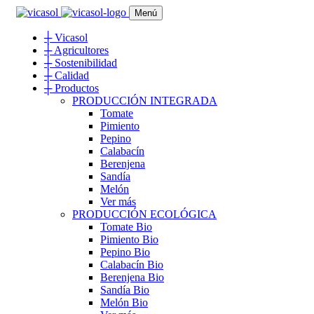
Menú
┼
Vicasol
┼
Agricultores
┼
Sostenibilidad
┼
Calidad
┼
Productos
PRODUCCIÓN INTEGRADA
Tomate
Pimiento
Pepino
Calabacín
Berenjena
Sandía
Melón
Ver más
PRODUCCIÓN ECOLÓGICA
Tomate Bio
Pimiento Bio
Pepino Bio
Calabacín Bio
Berenjena Bio
Sandía Bio
Melón Bio