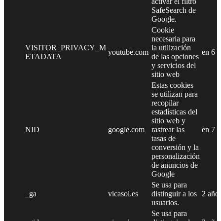
activar el filtro
SafeSearch de
Google.
Cookie
necesaria para
VISITOR_PRIVACY_M
la utilización
youtube.com
en 6 
ETADATA
de las opciones
y servicios del
sitio web
Estas cookies
se utilizan para
recopilar
estadísticas del
sitio web y
NID
google.com
rastrear las
en 7 
tasas de
conversión y la
personalización
de anuncios de
Google
Se usa para
_ga
vicasol.es
distinguir a los
2 año
usuarios.
Se usa para