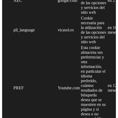
AEC
google.com
en 2 
de las opciones
y servicios del
sitio web
Cookie
necesaria para
la utilización
en 10
pll_language
vicasol.es
de las opciones
meses
y servicios del
sitio web
Esta cookie
almacena sus
preferencias y
otra
información,
en particular el
idioma
preferido,
cuántos
en 12
PREF
Youtube.com
resultados de
meses
búsqueda
desea que se
muestren en su
página y si
desea o no