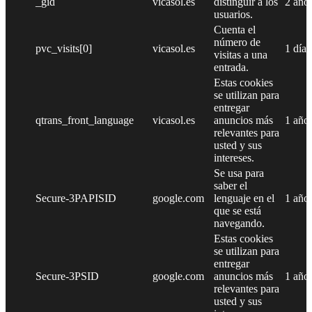
_gid
vicasol.es
distinguir a los
2 año
usuarios.
Cuenta el
número de
pvc_visits[0]
vicasol.es
1 día
visitas a una
entrada.
Estas cookies
se utilizan para
entregar
qtrans_front_language
vicasol.es
anuncios más
1 año
relevantes para
usted y sus
intereses.
Se usa para
saber el
Secure-3PAPISID
google.com
lenguaje en el
1 año
que se está
navegando.
Estas cookies
se utilizan para
entregar
Secure-3PSID
google.com
anuncios más
1 año
relevantes para
usted y sus