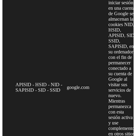
iniciar sesión
en una cuenta
de Google se
almacenan las
cookies NID,
HSID,
APISID, SID,
SSID,
SAPISID, en
su ordenador
con el fin de
permanecer
conectado a
su cuenta de
Google al
APISID - HSID - NID -
visitar sus
google.com
SAPISID - SID - SSID
servicios de
nuevo.
Mientras
permanezca
con esta
sesión activa
y use
complementos
en otros sitios