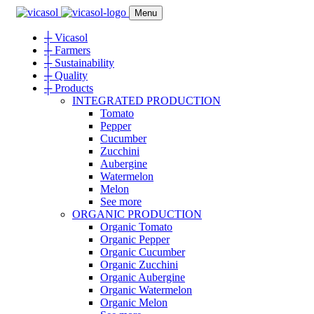
Menu
┼
Vicasol
┼
Farmers
┼
Sustainability
┼
Quality
┼
Products
INTEGRATED PRODUCTION
Tomato
Pepper
Cucumber
Zucchini
Aubergine
Watermelon
Melon
See more
ORGANIC PRODUCTION
Organic Tomato
Organic Pepper
Organic Cucumber
Organic Zucchini
Organic Aubergine
Organic Watermelon
Organic Melon