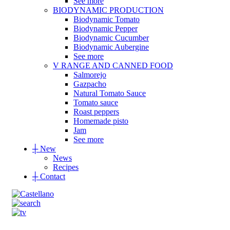
See more
BIODYNAMIC PRODUCTION
Biodynamic Tomato
Biodynamic Pepper
Biodynamic Cucumber
Biodynamic Aubergine
See more
V RANGE AND CANNED FOOD
Salmorejo
Gazpacho
Natural Tomato Sauce
Tomato sauce
Roast peppers
Homemade pisto
Jam
See more
┼
New
News
Recipes
┼
Contact