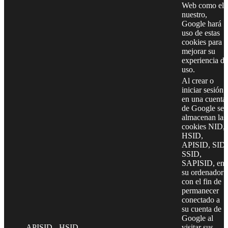
Web como el
nuestro,
Google hará
uso de estas
cookies para
mejorar su
experiencia de
uso.
Al crear o
iniciar sesión
en una cuenta
de Google se
almacenan las
cookies NID,
HSID,
APISID, SID,
SSID,
SAPISID, en
su ordenador
con el fin de
permanecer
conectado a
su cuenta de
Google al
APISID - HSID -
visitar sus