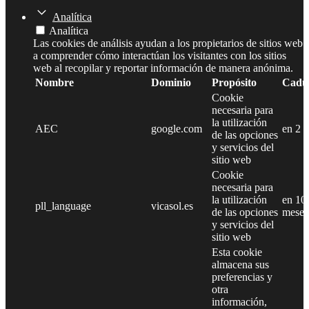
Analítica
Analítica
Las cookies de análisis ayudan a los propietarios de sitios web
a comprender cómo interactúan los visitantes con los sitios
web al recopilar y reportar información de manera anónima.
Nombre
Dominio
Propósito
Cadu
Cookie
necesaria para
la utilización
AEC
google.com
en 2 
de las opciones
y servicios del
sitio web
Cookie
necesaria para
la utilización
en 10
pll_language
vicasol.es
de las opciones
meses
y servicios del
sitio web
Esta cookie
almacena sus
preferencias y
otra
información,