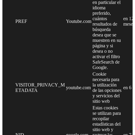
en particular el
idioma
preferido,
cuántos
en 12
PREF
Youtube.com
resultados de
meses
búsqueda
desea que se
muestren en su
página y si
desea o no
activar el filtro
SafeSearch de
Google.
Cookie
necesaria para
VISITOR_PRIVACY_M
la utilización
youtube.com
en 6 
ETADATA
de las opciones
y servicios del
sitio web
Estas cookies
se utilizan para
recopilar
estadísticas del
sitio web y
NID
google.com
rastrear las
en 7 