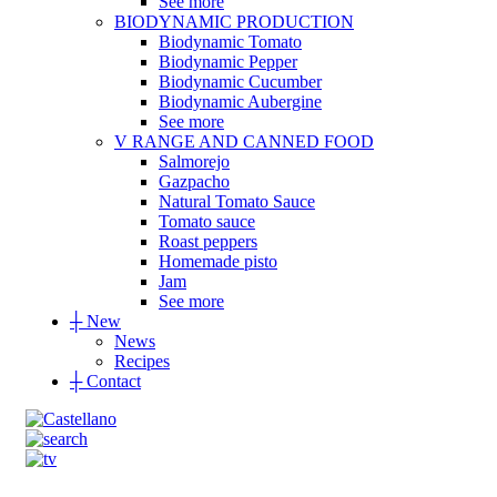
See more
BIODYNAMIC PRODUCTION
Biodynamic Tomato
Biodynamic Pepper
Biodynamic Cucumber
Biodynamic Aubergine
See more
V RANGE AND CANNED FOOD
Salmorejo
Gazpacho
Natural Tomato Sauce
Tomato sauce
Roast peppers
Homemade pisto
Jam
See more
┼
New
News
Recipes
┼
Contact