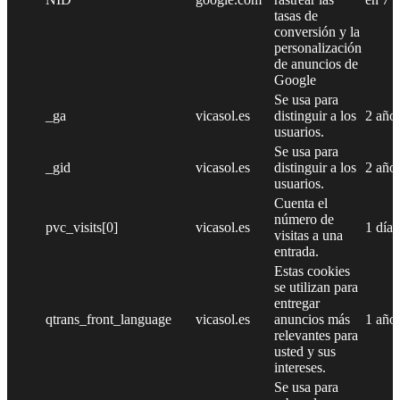
tasas de
conversión y la
personalización
de anuncios de
Google
Se usa para
_ga
vicasol.es
distinguir a los
2 año
usuarios.
Se usa para
_gid
vicasol.es
distinguir a los
2 año
usuarios.
Cuenta el
número de
pvc_visits[0]
vicasol.es
1 día
visitas a una
entrada.
Estas cookies
se utilizan para
entregar
qtrans_front_language
vicasol.es
anuncios más
1 año
relevantes para
usted y sus
intereses.
Se usa para