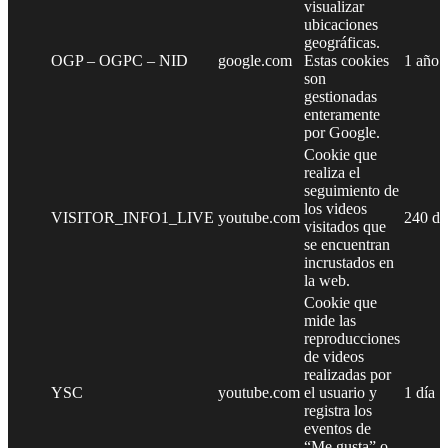
visualizar
ubicaciones
geográficas.
OGP – OGPC – NID
google.com
Estas cookies
1 año
son
gestionadas
enteramente
por Google.
Cookie que
realiza el
seguimiento de
los videos
VISITOR_INFO1_LIVE
youtube.com
240 dí
visitados que
se encuentran
incrustados en
la web.
Cookie que
mide las
reproducciones
de videos
realizadas por
YSC
youtube.com
el usuario y
1 día
registra los
eventos de
“Me gusta” o