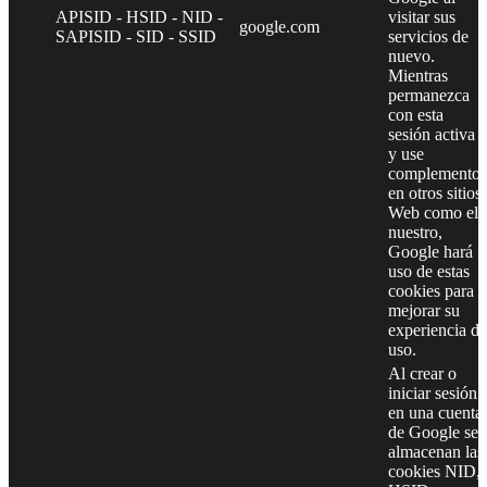
APISID - HSID - NID -
visitar sus
google.com
SAPISID - SID - SSID
servicios de
nuevo.
Mientras
permanezca
con esta
sesión activa
y use
complementos
en otros sitios
Web como el
nuestro,
Google hará
uso de estas
cookies para
mejorar su
experiencia de
uso.
Al crear o
iniciar sesión
en una cuenta
de Google se
almacenan las
cookies NID,