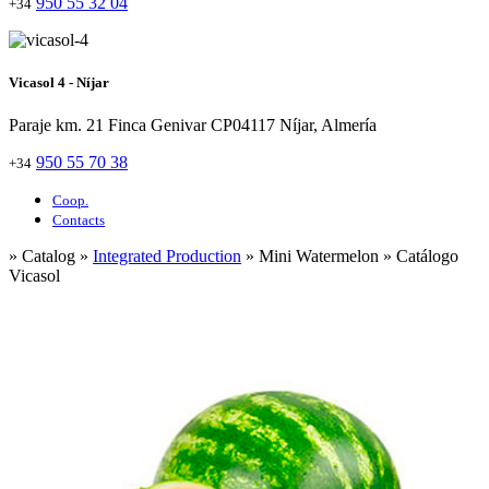
950 55 32 04
+34
Vicasol 4 - Níjar
Paraje km. 21 Finca Genivar CP04117 Níjar, Almería
950 55 70 38
+34
Coop.
Contacts
» Catalog »
Integrated Production
» Mini Watermelon » Catálogo
Vicasol