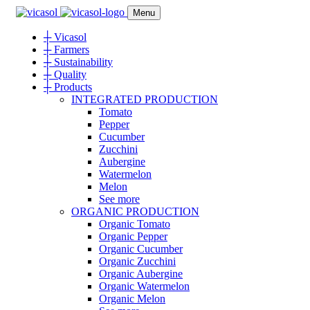
Menu
┼
Vicasol
┼
Farmers
┼
Sustainability
┼
Quality
┼
Products
INTEGRATED PRODUCTION
Tomato
Pepper
Cucumber
Zucchini
Aubergine
Watermelon
Melon
See more
ORGANIC PRODUCTION
Organic Tomato
Organic Pepper
Organic Cucumber
Organic Zucchini
Organic Aubergine
Organic Watermelon
Organic Melon