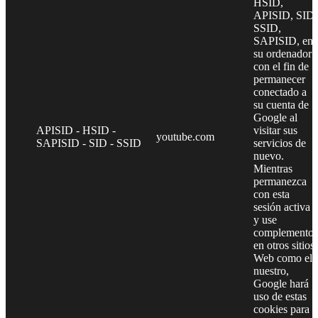
HSID,
APISID, SID,
SSID,
SAPISID, en
su ordenador
con el fin de
permanecer
conectado a
su cuenta de
Google al
APISID - HSID -
visitar sus
youtube.com
SAPISID - SID - SSID
servicios de
nuevo.
Mientras
permanezca
con esta
sesión activa
y use
complementos
en otros sitios
Web como el
nuestro,
Google hará
uso de estas
cookies para