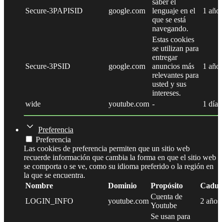
saber el
Secure-3PAPISID
google.com
lenguaje en el
1 año
que se está
navegando.
Estas cookies
se utilizan para
entregar
Secure-3PSID
google.com
anuncios más
1 año
relevantes para
usted y sus
intereses.
wide
youtube.com
-
1 día
Preferencia
Preferencia
Las cookies de preferencia permiten que un sitio web
recuerde información que cambia la forma en que el sitio web
se comporta o se ve, como su idioma preferido o la región en
la que se encuentra.
Nombre
Dominio
Propósito
Caduc
Cuenta de
LOGIN_INFO
youtube.com
2 años
Youtube
Se usan para