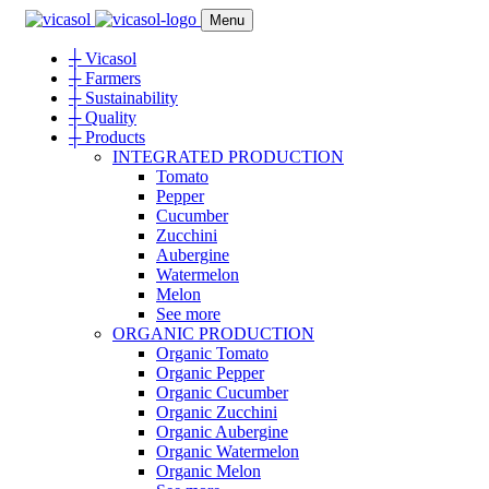
Menu
┼
Vicasol
┼
Farmers
┼
Sustainability
┼
Quality
┼
Products
INTEGRATED PRODUCTION
Tomato
Pepper
Cucumber
Zucchini
Aubergine
Watermelon
Melon
See more
ORGANIC PRODUCTION
Organic Tomato
Organic Pepper
Organic Cucumber
Organic Zucchini
Organic Aubergine
Organic Watermelon
Organic Melon