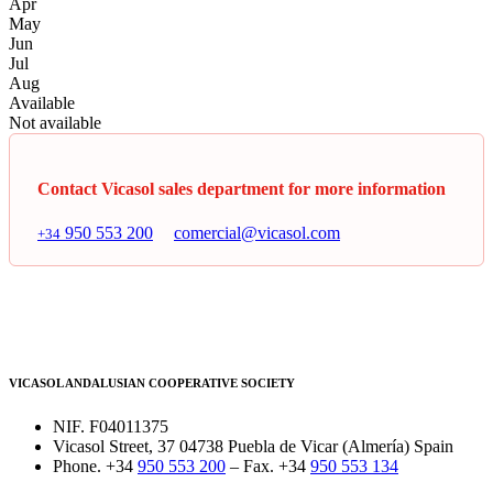
Apr
May
Jun
Jul
Aug
Available
Not available
Contact Vicasol sales department for more information
950 553 200
comercial@vicasol.com
+34
VICASOL ANDALUSIAN COOPERATIVE SOCIETY
NIF. F04011375
Vicasol Street, 37 04738 Puebla de Vicar (Almería) Spain
Phone. +34
950 553 200
– Fax. +34
950 553 134