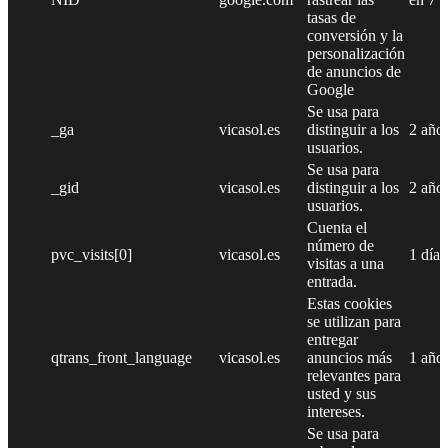
tasas de
conversión y la
personalización
de anuncios de
Google
Se usa para
_ga
vicasol.es
distinguir a los
2 año
usuarios.
Se usa para
_gid
vicasol.es
distinguir a los
2 año
usuarios.
Cuenta el
número de
pvc_visits[0]
vicasol.es
1 día
visitas a una
entrada.
Estas cookies
se utilizan para
entregar
qtrans_front_language
vicasol.es
anuncios más
1 año
relevantes para
usted y sus
intereses.
Se usa para