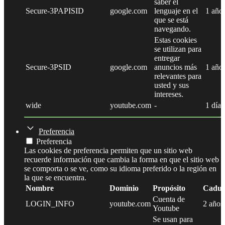
saber el
Secure-3PAPISID
google.com
lenguaje en el
1 año
que se está
navegando.
Estas cookies
se utilizan para
entregar
Secure-3PSID
google.com
anuncios más
1 año
relevantes para
usted y sus
intereses.
wide
youtube.com
-
1 día
Preferencia
Preferencia
Las cookies de preferencia permiten que un sitio web
recuerde información que cambia la forma en que el sitio web
se comporta o se ve, como su idioma preferido o la región en
la que se encuentra.
Nombre
Dominio
Propósito
Caduc
Cuenta de
LOGIN_INFO
youtube.com
2 años
Youtube
Se usan para