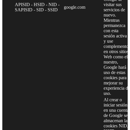
APISID - HSID - NID -
visitar sus
google.com
SAPISID - SID - SSID
servicios de
nuevo.
Mientras
permanezca
con esta
sesión activa
y use
complementos
en otros sitios
Web como el
nuestro,
Google hará
uso de estas
cookies para
mejorar su
experiencia de
uso.
Al crear o
iniciar sesión
en una cuenta
de Google se
almacenan las
cookies NID,