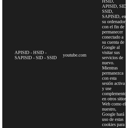
HSID,
APISID, SID,
SSID,
SAPISID, en
su ordenador
con el fin de
permanecer
conectado a
su cuenta de
Google al
APISID - HSID -
visitar sus
youtube.com
SAPISID - SID - SSID
servicios de
nuevo.
Mientras
permanezca
con esta
sesión activa
y use
complementos
en otros sitios
Web como el
nuestro,
Google hará
uso de estas
cookies para