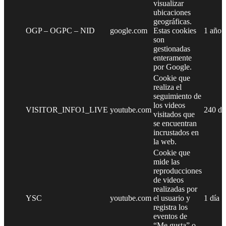
visualizar
ubicaciones
geográficas.
OGP – OGPC – NID
google.com
Estas cookies
1 año
son
gestionadas
enteramente
por Google.
Cookie que
realiza el
seguimiento de
los videos
VISITOR_INFO1_LIVE
youtube.com
240 dí
visitados que
se encuentran
incrustados en
la web.
Cookie que
mide las
reproducciones
de videos
realizadas por
YSC
youtube.com
el usuario y
1 día
registra los
eventos de
“Me gusta” o