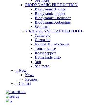
See more
BIODYNAMIC PRODUCTION
Biodynamic Tomato
Biodynamic Pepper
Biodynamic Cucumber
Biodynamic Aubergine
See more
V RANGE AND CANNED FOOD
Salmorejo
Gazpacho
Natural Tomato Sauce
Tomato sauce
Roast peppers
Homemade pisto
Jam
See more
┼
New
News
Recipes
┼
Contact