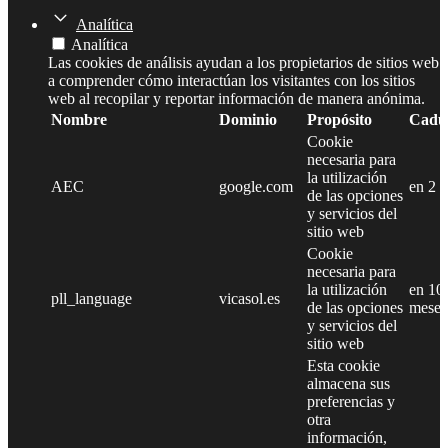
Analítica
Analítica
Las cookies de análisis ayudan a los propietarios de sitios web
a comprender cómo interactúan los visitantes con los sitios
web al recopilar y reportar información de manera anónima.
Nombre
Dominio
Propósito
Cadu
Cookie
necesaria para
la utilización
AEC
google.com
en 2 
de las opciones
y servicios del
sitio web
Cookie
necesaria para
la utilización
en 10
pll_language
vicasol.es
de las opciones
meses
y servicios del
sitio web
Esta cookie
almacena sus
preferencias y
otra
información,