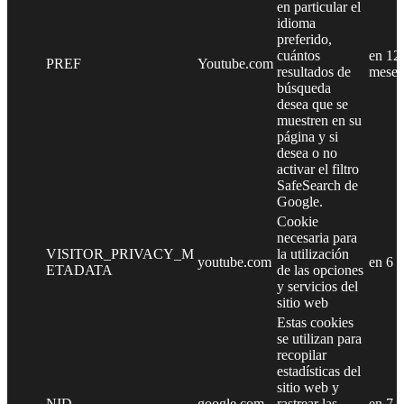
en particular el
idioma
preferido,
cuántos
en 12
PREF
Youtube.com
resultados de
meses
búsqueda
desea que se
muestren en su
página y si
desea o no
activar el filtro
SafeSearch de
Google.
Cookie
necesaria para
VISITOR_PRIVACY_M
la utilización
youtube.com
en 6 
ETADATA
de las opciones
y servicios del
sitio web
Estas cookies
se utilizan para
recopilar
estadísticas del
sitio web y
NID
google.com
rastrear las
en 7 