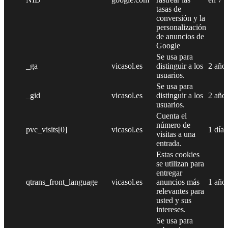
tasas de
conversión y la
personalización
de anuncios de
Google
Se usa para
_ga
vicasol.es
distinguir a los
2 año
usuarios.
Se usa para
_gid
vicasol.es
distinguir a los
2 año
usuarios.
Cuenta el
número de
pvc_visits[0]
vicasol.es
1 día
visitas a una
entrada.
Estas cookies
se utilizan para
entregar
qtrans_front_language
vicasol.es
anuncios más
1 año
relevantes para
usted y sus
intereses.
Se usa para