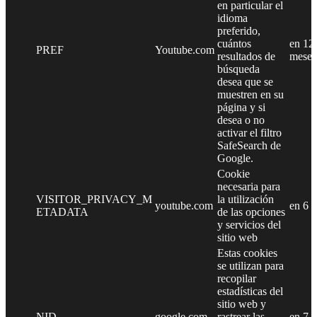
en particular el
idioma
preferido,
cuántos
en 12
PREF
Youtube.com
resultados de
meses
búsqueda
desea que se
muestren en su
página y si
desea o no
activar el filtro
SafeSearch de
Google.
Cookie
necesaria para
VISITOR_PRIVACY_M
la utilización
youtube.com
en 6 
ETADATA
de las opciones
y servicios del
sitio web
Estas cookies
se utilizan para
recopilar
estadísticas del
sitio web y
NID
google.com
rastrear las
en 7 