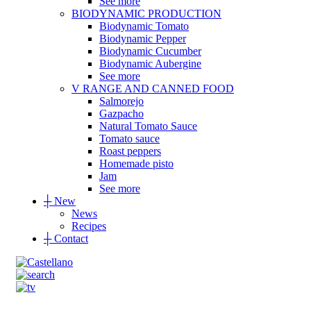
See more
BIODYNAMIC PRODUCTION
Biodynamic Tomato
Biodynamic Pepper
Biodynamic Cucumber
Biodynamic Aubergine
See more
V RANGE AND CANNED FOOD
Salmorejo
Gazpacho
Natural Tomato Sauce
Tomato sauce
Roast peppers
Homemade pisto
Jam
See more
┼
New
News
Recipes
┼
Contact