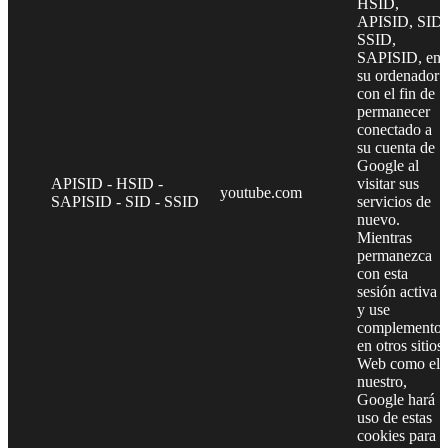
HSID,
APISID, SID,
SSID,
SAPISID, en
su ordenador
con el fin de
permanecer
conectado a
su cuenta de
Google al
APISID - HSID -
visitar sus
youtube.com
SAPISID - SID - SSID
servicios de
nuevo.
Mientras
permanezca
con esta
sesión activa
y use
complementos
en otros sitios
Web como el
nuestro,
Google hará
uso de estas
cookies para