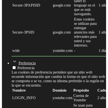
saber el
Secure-3PAPISID
google.com
lenguaje en el
1 año
que se está
navegando.
Estas cookies
se utilizan para
entregar
Secure-3PSID
google.com
anuncios más
1 año
relevantes para
usted y sus
intereses.
wide
youtube.com
-
1 día
Preferencia
Preferencia
Las cookies de preferencia permiten que un sitio web
recuerde información que cambia la forma en que el sitio web
se comporta o se ve, como su idioma preferido o la región en
la que se encuentra.
Nombre
Dominio
Propósito
Caduc
Cuenta de
LOGIN_INFO
youtube.com
2 años
Youtube
Se usan para