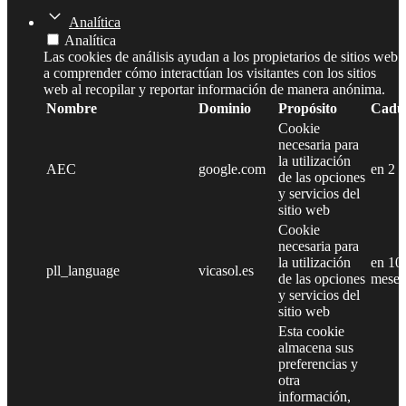
Analítica
Analítica
Las cookies de análisis ayudan a los propietarios de sitios web
a comprender cómo interactúan los visitantes con los sitios
web al recopilar y reportar información de manera anónima.
Nombre
Dominio
Propósito
Cadu
Cookie
necesaria para
la utilización
AEC
google.com
en 2 
de las opciones
y servicios del
sitio web
Cookie
necesaria para
la utilización
en 10
pll_language
vicasol.es
de las opciones
meses
y servicios del
sitio web
Esta cookie
almacena sus
preferencias y
otra
información,