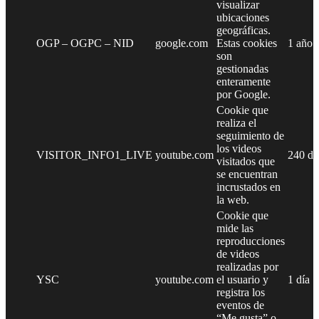
visualizar
ubicaciones
geográficas.
OGP – OGPC – NID
google.com
Estas cookies
1 año
son
gestionadas
enteramente
por Google.
Cookie que
realiza el
seguimiento de
los videos
VISITOR_INFO1_LIVE
youtube.com
240 dí
visitados que
se encuentran
incrustados en
la web.
Cookie que
mide las
reproducciones
de videos
realizadas por
YSC
youtube.com
el usuario y
1 día
registra los
eventos de
“Me gusta” o