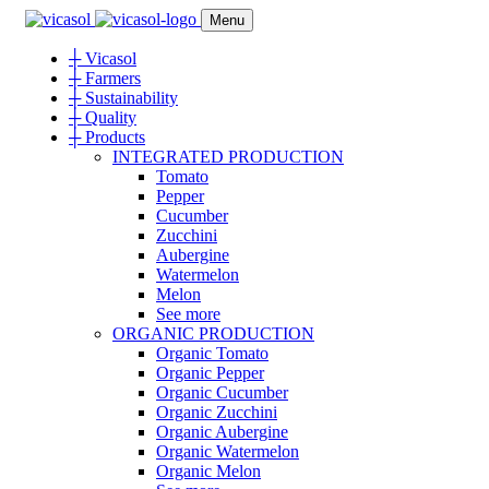
Menu
┼
Vicasol
┼
Farmers
┼
Sustainability
┼
Quality
┼
Products
INTEGRATED PRODUCTION
Tomato
Pepper
Cucumber
Zucchini
Aubergine
Watermelon
Melon
See more
ORGANIC PRODUCTION
Organic Tomato
Organic Pepper
Organic Cucumber
Organic Zucchini
Organic Aubergine
Organic Watermelon
Organic Melon