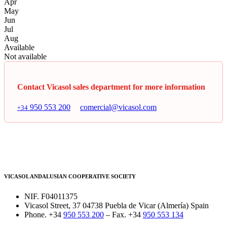
Apr
May
Jun
Jul
Aug
Available
Not available
Contact Vicasol sales department for more information
950 553 200
comercial@vicasol.com
+34
VICASOL ANDALUSIAN COOPERATIVE SOCIETY
NIF. F04011375
Vicasol Street, 37 04738 Puebla de Vicar (Almería) Spain
Phone. +34
950 553 200
– Fax. +34
950 553 134