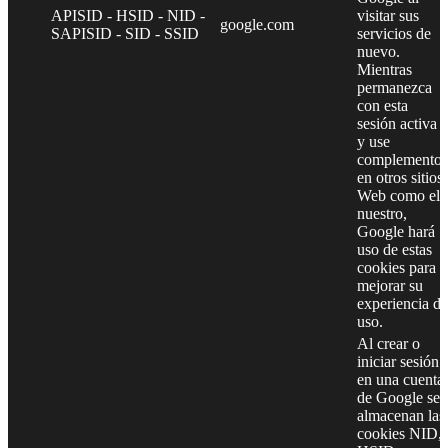
APISID - HSID - NID -
visitar sus
google.com
SAPISID - SID - SSID
servicios de
nuevo.
Mientras
permanezca
con esta
sesión activa
y use
complementos
en otros sitios
Web como el
nuestro,
Google hará
uso de estas
cookies para
mejorar su
experiencia de
uso.
Al crear o
iniciar sesión
en una cuenta
de Google se
almacenan las
cookies NID,