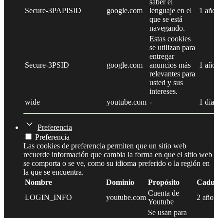
saber el
Secure-3PAPISID
google.com
lenguaje en el
1 año
que se está
navegando.
Estas cookies
se utilizan para
entregar
Secure-3PSID
google.com
anuncios más
1 año
relevantes para
usted y sus
intereses.
wide
youtube.com
-
1 día
Preferencia
Preferencia
Las cookies de preferencia permiten que un sitio web
recuerde información que cambia la forma en que el sitio web
se comporta o se ve, como su idioma preferido o la región en
la que se encuentra.
Nombre
Dominio
Propósito
Caduc
Cuenta de
LOGIN_INFO
youtube.com
2 años
Youtube
Se usan para