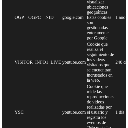
visualizar
ubicaciones
geográficas.
OGP – OGPC – NID
google.com
Estas cookies
1 año
son
gestionadas
enteramente
por Google.
Cookie que
realiza el
seguimiento de
los videos
VISITOR_INFO1_LIVE
youtube.com
240 dí
visitados que
se encuentran
incrustados en
la web.
Cookie que
mide las
reproducciones
de videos
realizadas por
YSC
youtube.com
el usuario y
1 día
registra los
eventos de
“Me gusta” o