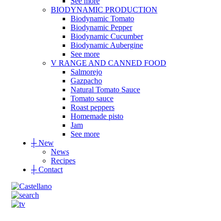
See more
BIODYNAMIC PRODUCTION
Biodynamic Tomato
Biodynamic Pepper
Biodynamic Cucumber
Biodynamic Aubergine
See more
V RANGE AND CANNED FOOD
Salmorejo
Gazpacho
Natural Tomato Sauce
Tomato sauce
Roast peppers
Homemade pisto
Jam
See more
┼
New
News
Recipes
┼
Contact