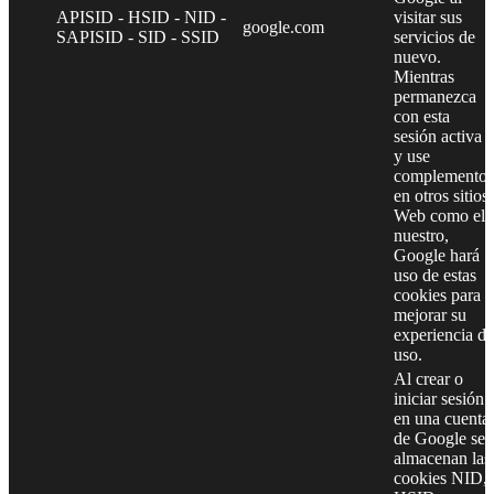
APISID - HSID - NID -
visitar sus
google.com
SAPISID - SID - SSID
servicios de
nuevo.
Mientras
permanezca
con esta
sesión activa
y use
complementos
en otros sitios
Web como el
nuestro,
Google hará
uso de estas
cookies para
mejorar su
experiencia de
uso.
Al crear o
iniciar sesión
en una cuenta
de Google se
almacenan las
cookies NID,