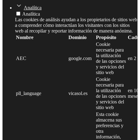
Analítica
Analítica
Las cookies de análisis ayudan a los propietarios de sitios web
a comprender cómo interactúan los visitantes con los sitios
web al recopilar y reportar información de manera anónima.
Nombre
Dominio
Propósito
Cadu
Cookie
necesaria para
la utilización
AEC
google.com
en 2 
de las opciones
y servicios del
sitio web
Cookie
necesaria para
la utilización
en 10
pll_language
vicasol.es
de las opciones
meses
y servicios del
sitio web
Esta cookie
almacena sus
preferencias y
otra
información,