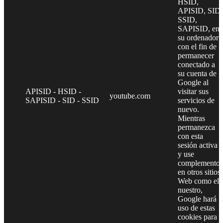
HSID,
APISID, SID,
SSID,
SAPISID, en
su ordenador
con el fin de
permanecer
conectado a
su cuenta de
Google al
APISID - HSID -
visitar sus
youtube.com
SAPISID - SID - SSID
servicios de
nuevo.
Mientras
permanezca
con esta
sesión activa
y use
complementos
en otros sitios
Web como el
nuestro,
Google hará
uso de estas
cookies para