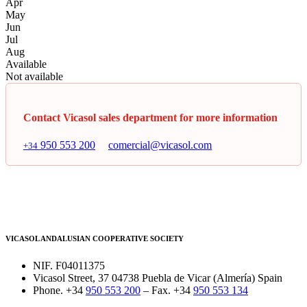
Apr
May
Jun
Jul
Aug
Available
Not available
Contact Vicasol sales department for more information
950 553 200
comercial@vicasol.com
+34
VICASOL ANDALUSIAN COOPERATIVE SOCIETY
NIF. F04011375
Vicasol Street, 37 04738 Puebla de Vicar (Almería) Spain
Phone. +34
950 553 200
– Fax. +34
950 553 134