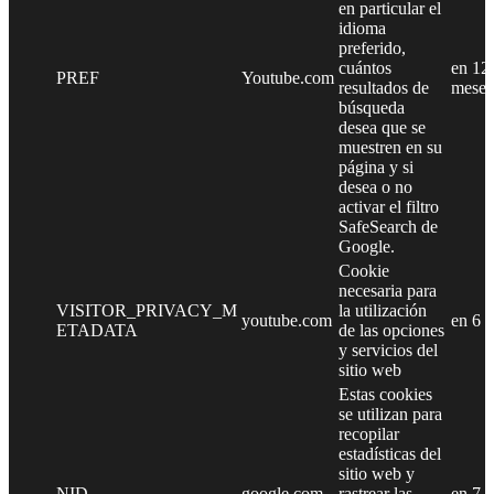
en particular el
idioma
preferido,
cuántos
en 12
PREF
Youtube.com
resultados de
meses
búsqueda
desea que se
muestren en su
página y si
desea o no
activar el filtro
SafeSearch de
Google.
Cookie
necesaria para
VISITOR_PRIVACY_M
la utilización
youtube.com
en 6 
ETADATA
de las opciones
y servicios del
sitio web
Estas cookies
se utilizan para
recopilar
estadísticas del
sitio web y
NID
google.com
rastrear las
en 7 