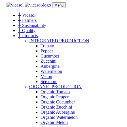
Menu
┼
Vicasol
┼
Farmers
┼
Sustainability
┼
Quality
┼
Products
INTEGRATED PRODUCTION
Tomato
Pepper
Cucumber
Zucchini
Aubergine
Watermelon
Melon
See more
ORGANIC PRODUCTION
Organic Tomato
Organic Pepper
Organic Cucumber
Organic Zucchini
Organic Aubergine
Organic Watermelon
Organic Melon