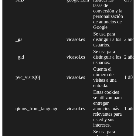
tasas de
conversión y la
personalización
de anuncios de
Google
Se usa para
_ga
vicasol.es
distinguir a los
2 año
usuarios.
Se usa para
_gid
vicasol.es
distinguir a los
2 año
usuarios.
Cuenta el
número de
pvc_visits[0]
vicasol.es
1 día
visitas a una
entrada.
Estas cookies
se utilizan para
entregar
qtrans_front_language
vicasol.es
anuncios más
1 año
relevantes para
usted y sus
intereses.
Se usa para