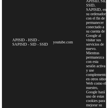
APISID, SID,
SSID,
SAPISID, en
su ordenador
con el fin de
permanecer
conectado a
su cuenta de
Google al
APISID - HSID -
visitar sus
youtube.com
SAPISID - SID - SSID
servicios de
nuevo.
Mientras
permanezca
con esta
sesión activa
y use
complementos
en otros sitios
Web como el
nuestro,
Google hará
uso de estas
cookies para
mejorar su