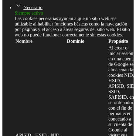
Necesario
Siempre activo
Las cookies necesarias ayudan a que un sitio web sea
utilizable al habilitar funciones básicas como la navegación
por páginas y el acceso a áreas seguras del sitio web. El sitio
web no puede funcionar correctamente sin estas cookies.
Nombre
Dominio
Propósito
Al crear o
iniciar sesión
en una cuenta
de Google se
almacenan las
cookies NID,
HSID,
APISID, SID,
SSID,
SAPISID, en
su ordenador
con el fin de
permanecer
conectado a
su cuenta de
Google al
APISID - HSID - NID -
visitar sus