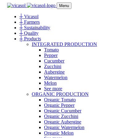
Menu
┼
Vicasol
┼
Farmers
┼
Sustainability
┼
Quality
┼
Products
INTEGRATED PRODUCTION
Tomato
Pepper
Cucumber
Zucchini
Aubergine
Watermelon
Melon
See more
ORGANIC PRODUCTION
Organic Tomato
Organic Pepper
Organic Cucumber
Organic Zucchini
Organic Aubergine
Organic Watermelon
Organic Melon