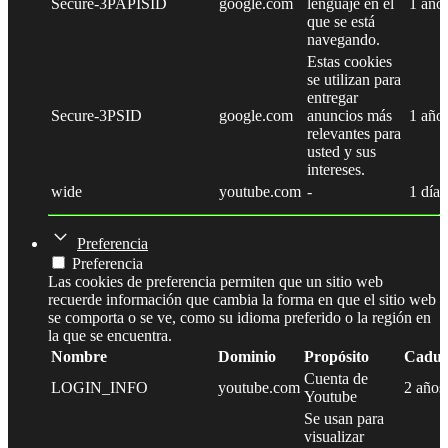
Secure-3PAPISID
google.com
lenguaje en el
1 año
que se está
navegando.
Estas cookies
se utilizan para
entregar
Secure-3PSID
google.com
anuncios más
1 año
relevantes para
usted y sus
intereses.
wide
youtube.com
-
1 día
Preferencia
Preferencia
Las cookies de preferencia permiten que un sitio web
recuerde información que cambia la forma en que el sitio web
se comporta o se ve, como su idioma preferido o la región en
la que se encuentra.
Nombre
Dominio
Propósito
Caduc
Cuenta de
LOGIN_INFO
youtube.com
2 años
Youtube
Se usan para
visualizar