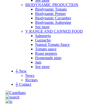
See more
BIODYNAMIC PRODUCTION
Biodynamic Tomato
Biodynamic Pepper
Biodynamic Cucumber
Biodynamic Aubergine
See more
V RANGE AND CANNED FOOD
Salmorejo
Gazpacho
Natural Tomato Sauce
Tomato sauce
Roast peppers
Homemade pisto
Jam
See more
┼
New
News
Recipes
┼
Contact