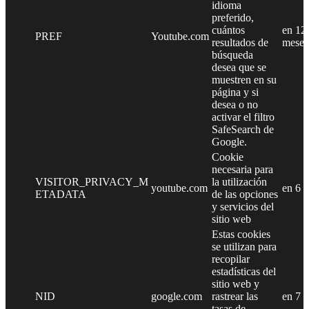
idioma
preferido,
cuántos
en 12
PREF
Youtube.com
resultados de
meses
búsqueda
desea que se
muestren en su
página y si
desea o no
activar el filtro
SafeSearch de
Google.
Cookie
necesaria para
VISITOR_PRIVACY_M
la utilización
youtube.com
en 6 
ETADATA
de las opciones
y servicios del
sitio web
Estas cookies
se utilizan para
recopilar
estadísticas del
sitio web y
NID
google.com
rastrear las
en 7 
tasas de