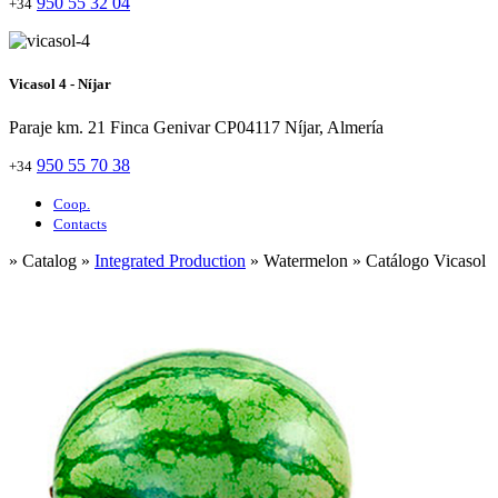
950 55 32 04
+34
Vicasol 4 - Níjar
Paraje km. 21 Finca Genivar CP04117 Níjar, Almería
950 55 70 38
+34
Coop.
Contacts
» Catalog »
Integrated Production
» Watermelon » Catálogo Vicasol