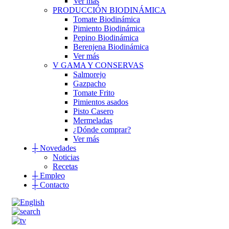
Ver más
PRODUCCIÓN BIODINÁMICA
Tomate Biodinámica
Pimiento Biodinámica
Pepino Biodinámica
Berenjena Biodinámica
Ver más
V GAMA Y CONSERVAS
Salmorejo
Gazpacho
Tomate Frito
Pimientos asados
Pisto Casero
Mermeladas
¿Dónde comprar?
Ver más
┼
Novedades
Noticias
Recetas
┼
Empleo
┼
Contacto