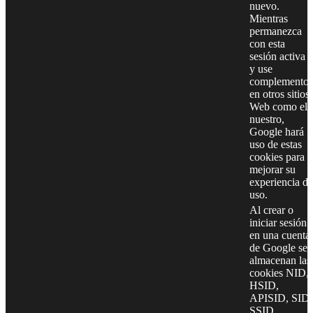
nuevo.
Mientras
permanezca
con esta
sesión activa
y use
complementos
en otros sitios
Web como el
nuestro,
Google hará
uso de estas
cookies para
mejorar su
experiencia de
uso.
Al crear o
iniciar sesión
en una cuenta
de Google se
almacenan las
cookies NID,
HSID,
APISID, SID,
SSID,