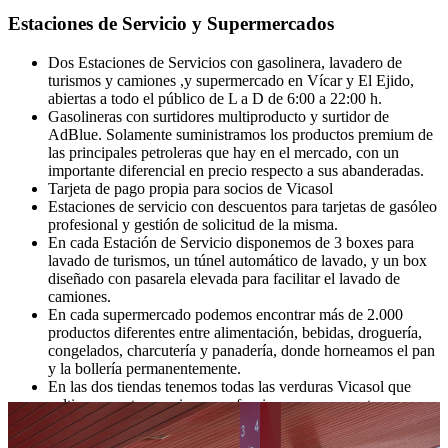
Estaciones de Servicio y Supermercados
Dos Estaciones de Servicios con gasolinera, lavadero de
turismos y camiones ,y supermercado en Vícar y El Ejido,
abiertas a todo el público de L a D de 6:00 a 22:00 h.
Gasolineras con surtidores multiproducto y surtidor de
AdBlue. Solamente suministramos los productos premium de
las principales petroleras que hay en el mercado, con un
importante diferencial en precio respecto a sus abanderadas.
Tarjeta de pago propia para socios de Vicasol
Estaciones de servicio con descuentos para tarjetas de gasóleo
profesional y gestión de solicitud de la misma.
En cada Estación de Servicio disponemos de 3 boxes para
lavado de turismos, un túnel automático de lavado, y un box
diseñado con pasarela elevada para facilitar el lavado de
camiones.
En cada supermercado podemos encontrar más de 2.000
productos diferentes entre alimentación, bebidas, droguería,
congelados, charcutería y panadería, donde horneamos el pan
y la bollería permanentemente.
En las dos tiendas tenemos todas las verduras Vicasol que
cultivan nuestros socios y confeccionamos en nuestros
almacenes; tomates, pimientos, calabacines, berenjenas,
pepinos etc. y sandías y melones en verano, así como todas