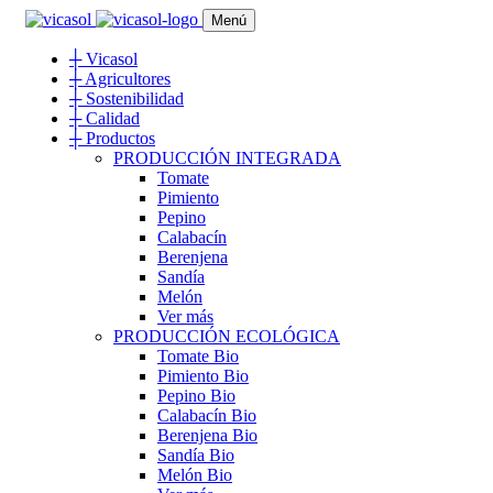
Menú
┼
Vicasol
┼
Agricultores
┼
Sostenibilidad
┼
Calidad
┼
Productos
PRODUCCIÓN INTEGRADA
Tomate
Pimiento
Pepino
Calabacín
Berenjena
Sandía
Melón
Ver más
PRODUCCIÓN ECOLÓGICA
Tomate Bio
Pimiento Bio
Pepino Bio
Calabacín Bio
Berenjena Bio
Sandía Bio
Melón Bio