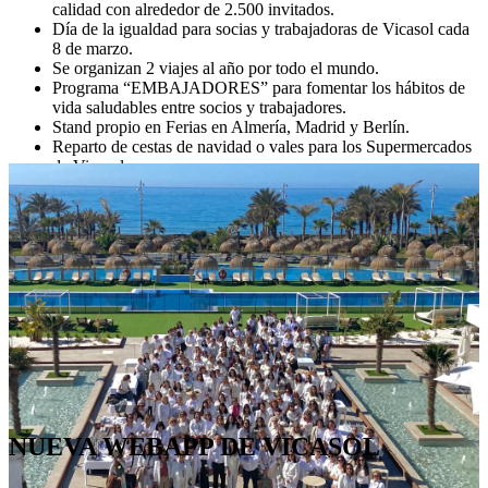
calidad con alrededor de 2.500 invitados.
Día de la igualdad para socias y trabajadoras de Vicasol cada
8 de marzo.
Se organizan 2 viajes al año por todo el mundo.
Programa “EMBAJADORES” para fomentar los hábitos de
vida saludables entre socios y trabajadores.
Stand propio en Ferias en Almería, Madrid y Berlín.
Reparto de cestas de navidad o vales para los Supermercados
de Vicasol.
Ventajas y descuentos en servicios y comercios.
Visitas guiadas.
Jornadas de puertas abiertas a nuestras instalaciones.
Actividades educativas y medioambientales.
NUEVA WEBAPP DE VICASOL