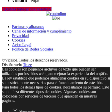
Vicasol 4
– Níjar
¿Quiéres trabajar con nosotros?
Facturas y albaranes
Canal de información y cumplimiento
Privacidad
Cookies
Aviso Legal
Política de Redes Sociales
©Vicasol. Todos los derechos reservados.
Diseño web:
Treze
Las cookies son pequeños archivos de texto que pueden ser
utilizados por los sitios web para mejorar la experiencia del usuario.
La ley establece que podemos almacenar cookies en su dispositivo si
son estrictamente necesarias para el funcionamiento de este sitio.
Para todos los demás tipos de cookies, necesitamos su permiso. Este
sitio utiliza diferentes tipos de cookies. Algunas cookies son
colocadas por servicios de terceros que aparecen en nuestras
páginas.
Necesario