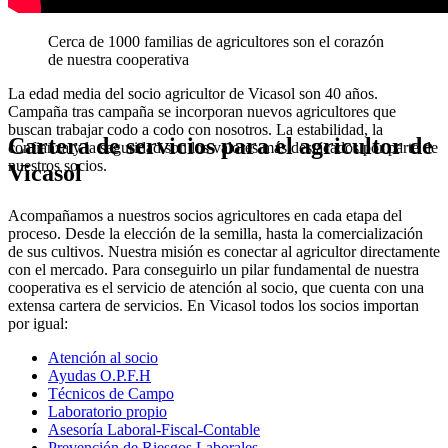
Cerca de 1000 familias de agricultores son el corazón
de nuestra cooperativa
La edad media del socio agricultor de Vicasol son 40 años.
Campaña tras campaña se incorporan nuevos agricultores que
buscan trabajar codo a codo con nosotros. La estabilidad, la
Cartera de servicios para el agricultor de
confianza y la seguridad son los valores más destacados por parte de
nuestros socios.
Vicasol
Acompañamos a nuestros socios agricultores en cada etapa del
proceso. Desde la elección de la semilla, hasta la comercialización
de sus cultivos. Nuestra misión es conectar al agricultor directamente
con el mercado. Para conseguirlo un pilar fundamental de nuestra
cooperativa es el servicio de atención al socio, que cuenta con una
extensa cartera de servicios. En Vicasol todos los socios importan
por igual:
Atención al socio
Ayudas O.P.F.H
Técnicos de Campo
Laboratorio propio
Asesoría Laboral-Fiscal-Contable
Prevención de Riesgos Laborales