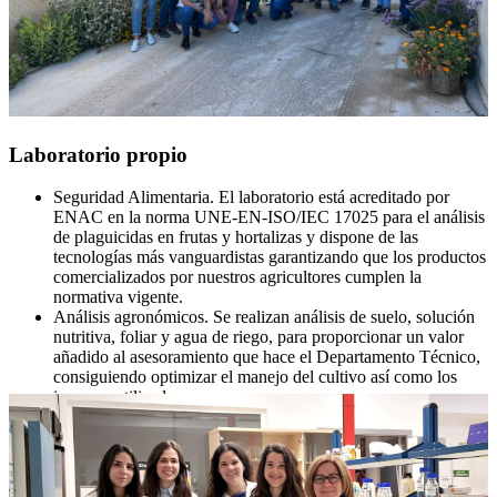
Laboratorio propio
Seguridad Alimentaria. El laboratorio está acreditado por
ENAC en la norma UNE-EN-ISO/IEC 17025 para el análisis
de plaguicidas en frutas y hortalizas y dispone de las
tecnologías más vanguardistas garantizando que los productos
comercializados por nuestros agricultores cumplen la
normativa vigente.
Análisis agronómicos. Se realizan análisis de suelo, solución
nutritiva, foliar y agua de riego, para proporcionar un valor
añadido al asesoramiento que hace el Departamento Técnico,
consiguiendo optimizar el manejo del cultivo así como los
insumos utilizados.
Mejora de Producto y análisis postcosecha. En colaboración
con el área I+D+i del Departamento Técnico, se realizan
ensayos con las diferentes variedades para contribuir a la
selección de los mejores productos para el agricultor.