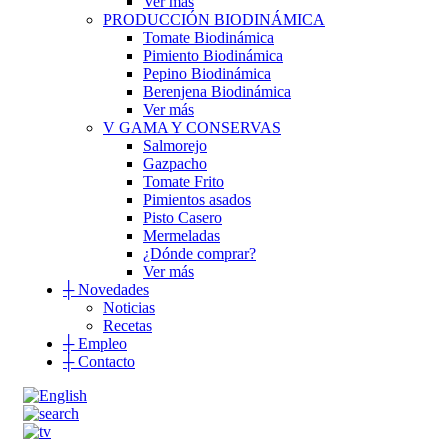
Ver más
PRODUCCIÓN BIODINÁMICA
Tomate Biodinámica
Pimiento Biodinámica
Pepino Biodinámica
Berenjena Biodinámica
Ver más
V GAMA Y CONSERVAS
Salmorejo
Gazpacho
Tomate Frito
Pimientos asados
Pisto Casero
Mermeladas
¿Dónde comprar?
Ver más
┼
Novedades
Noticias
Recetas
┼
Empleo
┼
Contacto