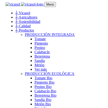
Menú
┼
Vicasol
┼
Agricultores
┼
Sostenibilidad
┼
Calidad
┼
Productos
PRODUCCIÓN INTEGRADA
Tomate
Pimiento
Pepino
Calabacín
Berenjena
Sandía
Melón
Ver más
PRODUCCIÓN ECOLÓGICA
Tomate Bio
Pimiento Bio
Pepino Bio
Calabacín Bio
Berenjena Bio
Sandía Bio
Melón Bio