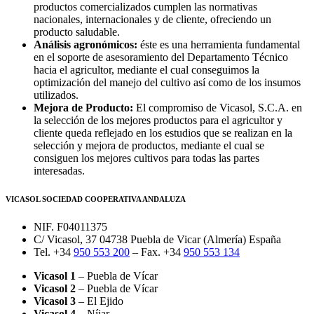
productos comercializados cumplen las normativas
nacionales, internacionales y de cliente, ofreciendo un
producto saludable.
Análisis agronómicos:
éste es una herramienta fundamental
en el soporte de asesoramiento del Departamento Técnico
hacia el agricultor, mediante el cual conseguimos la
optimización del manejo del cultivo así como de los insumos
utilizados.
Mejora de Producto:
El compromiso de Vicasol, S.C.A. en
la selección de los mejores productos para el agricultor y
cliente queda reflejado en los estudios que se realizan en la
selección y mejora de productos, mediante el cual se
consiguen los mejores cultivos para todas las partes
interesadas.
VICASOL SOCIEDAD COOPERATIVA ANDALUZA
NIF. F04011375
C/ Vicasol, 37 04738 Puebla de Vicar (Almería) España
Tel. +34
950 553 200
– Fax. +34
950 553 134
Vicasol 1
– Puebla de Vícar
Vicasol 2
– Puebla de Vícar
Vicasol 3
– El Ejido
Vicasol 4
– Níjar