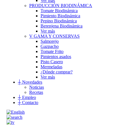
Ver más
PRODUCCIÓN BIODINÁMICA
Tomate Biodinámica
Pimiento Biodinámica
Pepino Biodinámica
Berenjena Biodinámica
Ver más
V GAMA Y CONSERVAS
Salmorejo
Gazpacho
Tomate Frito
Pimientos asados
Pisto Casero
Mermeladas
¿Dónde comprar?
Ver más
┼
Novedades
Noticias
Recetas
┼
Empleo
┼
Contacto