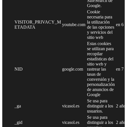
SafeSearch de
Google.
Cookie
necesaria para
VISITOR_PRIVACY_M
la utilización
youtube.com
en 6 
ETADATA
de las opciones
y servicios del
sitio web
Estas cookies
se utilizan para
recopilar
estadísticas del
sitio web y
NID
google.com
rastrear las
en 7 
tasas de
conversión y la
personalización
de anuncios de
Google
Se usa para
_ga
vicasol.es
distinguir a los
2 año
usuarios.
Se usa para
_gid
vicasol.es
distinguir a los
2 año