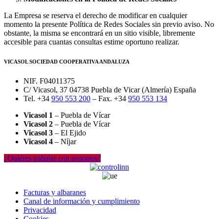
La Empresa se reserva el derecho de modificar en cualquier
momento la presente Política de Redes Sociales sin previo aviso. No
obstante, la misma se encontrará en un sitio visible, libremente
accesible para cuantas consultas estime oportuno realizar.
VICASOL SOCIEDAD COOPERATIVA ANDALUZA
NIF. F04011375
C/ Vicasol, 37 04738 Puebla de Vicar (Almería) España
Tel. +34
950 553 200
– Fax. +34
950 553 134
Vicasol 1
– Puebla de Vícar
Vicasol 2
– Puebla de Vícar
Vicasol 3
– El Ejido
Vicasol 4
– Níjar
¿Quiéres trabajar con nosotros?
Facturas y albaranes
Canal de información y cumplimiento
Privacidad
Cookies