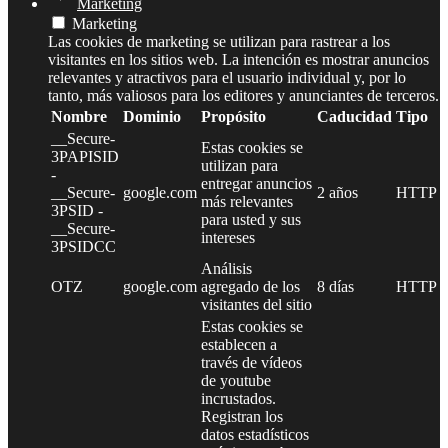
Marketing
Marketing
Las cookies de marketing se utilizan para rastrear a los
visitantes en los sitios web. La intención es mostrar anuncios
relevantes y atractivos para el usuario individual y, por lo
tanto, más valiosos para los editores y anunciantes de terceros.
Nombre
Dominio
Propósito
Caducidad
Tipo
__Secure-
Estas cookies se
3PAPISID
utilizan para
-
entregar anuncios
__Secure-
google.com
2 años
HTTP
más relevantes
3PSID -
para usted y sus
__Secure-
intereses
3PSIDCC
Análisis
OTZ
google.com
agregado de los
8 días
HTTP
visitantes del sitio
Estas cookies se
establecen a
través de vídeos
de youtube
incrustados.
Registran los
datos estadísticos