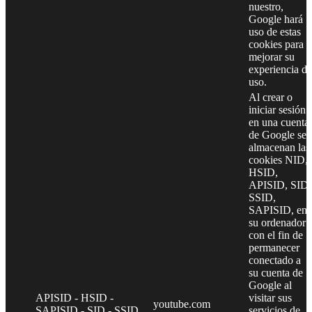
nuestro,
Google hará
uso de estas
cookies para
mejorar su
experiencia de
uso.
Al crear o
iniciar sesión
en una cuenta
de Google se
almacenan las
cookies NID,
HSID,
APISID, SID,
SSID,
SAPISID, en
su ordenador
con el fin de
permanecer
conectado a
su cuenta de
Google al
APISID - HSID -
visitar sus
youtube.com
SAPISID - SID - SSID
servicios de