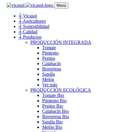
Menú
┼
Vicasol
┼
Agricultores
┼
Sostenibilidad
┼
Calidad
┼
Productos
PRODUCCIÓN INTEGRADA
Tomate
Pimiento
Pepino
Calabacín
Berenjena
Sandía
Melón
Ver más
PRODUCCIÓN ECOLÓGICA
Tomate Bio
Pimiento Bio
Pepino Bio
Calabacín Bio
Berenjena Bio
Sandía Bio
Melón Bio