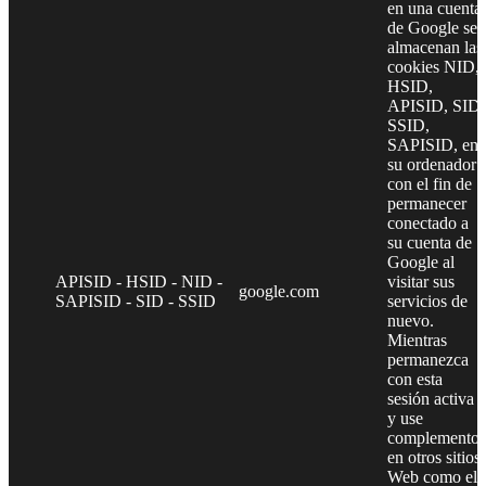
en una cuenta
de Google se
almacenan las
cookies NID,
HSID,
APISID, SID,
SSID,
SAPISID, en
su ordenador
con el fin de
permanecer
conectado a
su cuenta de
Google al
APISID - HSID - NID -
visitar sus
google.com
SAPISID - SID - SSID
servicios de
nuevo.
Mientras
permanezca
con esta
sesión activa
y use
complementos
en otros sitios
Web como el