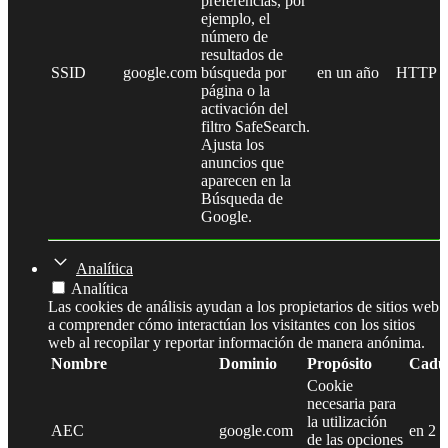
preferencias, por
ejemplo, el
número de
resultados de
SSID
google.com
búsqueda por
en un año
HTTP
página o la
activación del
filtro SafeSearch.
Ajusta los
anuncios que
aparecen en la
Búsqueda de
Google.
Analítica
Analítica
Las cookies de análisis ayudan a los propietarios de sitios web
a comprender cómo interactúan los visitantes con los sitios
web al recopilar y reportar información de manera anónima.
Nombre
Dominio
Propósito
Cadu
Cookie
necesaria para
la utilización
AEC
google.com
en 2 
de las opciones