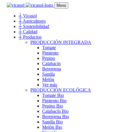
Menú
┼
Vicasol
┼
Agricultores
┼
Sostenibilidad
┼
Calidad
┼
Productos
PRODUCCIÓN INTEGRADA
Tomate
Pimiento
Pepino
Calabacín
Berenjena
Sandía
Melón
Ver más
PRODUCCIÓN ECOLÓGICA
Tomate Bio
Pimiento Bio
Pepino Bio
Calabacín Bio
Berenjena Bio
Sandía Bio
Melón Bio