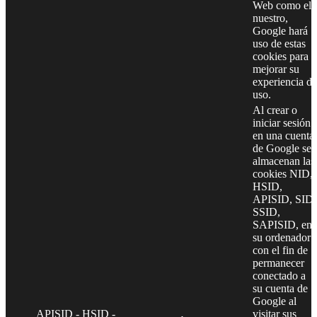
Web como el
nuestro,
Google hará
uso de estas
cookies para
mejorar su
experiencia de
uso.
Al crear o
iniciar sesión
en una cuenta
de Google se
almacenan las
cookies NID,
HSID,
APISID, SID,
SSID,
SAPISID, en
su ordenador
con el fin de
permanecer
conectado a
su cuenta de
Google al
APISID - HSID -
visitar sus