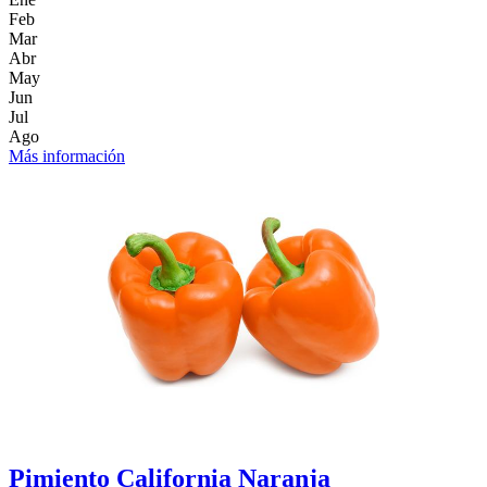
Feb
Mar
Abr
May
Jun
Jul
Ago
Más información
Pimiento California Naranja