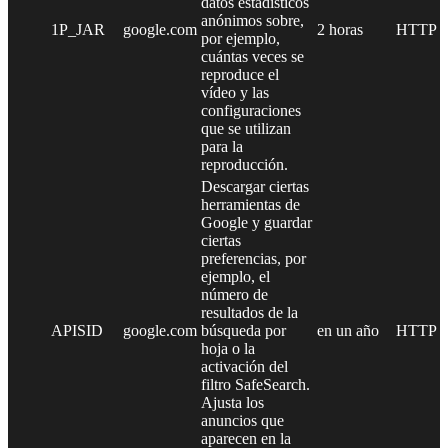
datos estadísticos
anónimos sobre,
1P_JAR
google.com
2 horas
HTTP
por ejemplo,
cuántas veces se
reproduce el
vídeo y las
configuraciones
que se utilizan
para la
reproducción.
Descargar ciertas
herramientas de
Google y guardar
ciertas
preferencias, por
ejemplo, el
número de
resultados de la
APISID
google.com
búsqueda por
en un año
HTTP
hoja o la
activación del
filtro SafeSearch.
Ajusta los
anuncios que
aparecen en la