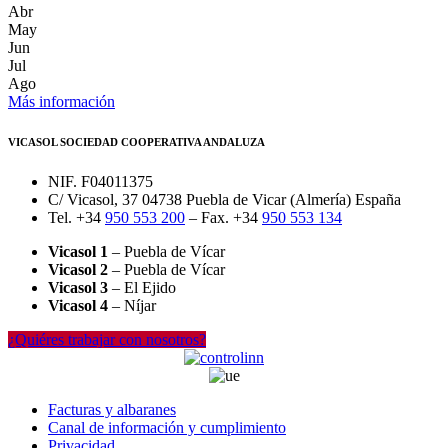
Abr
May
Jun
Jul
Ago
Más información
VICASOL SOCIEDAD COOPERATIVA ANDALUZA
NIF. F04011375
C/ Vicasol, 37 04738 Puebla de Vicar (Almería) España
Tel. +34
950 553 200
– Fax. +34
950 553 134
Vicasol 1
– Puebla de Vícar
Vicasol 2
– Puebla de Vícar
Vicasol 3
– El Ejido
Vicasol 4
– Níjar
¿Quiéres trabajar con nosotros?
Facturas y albaranes
Canal de información y cumplimiento
Privacidad