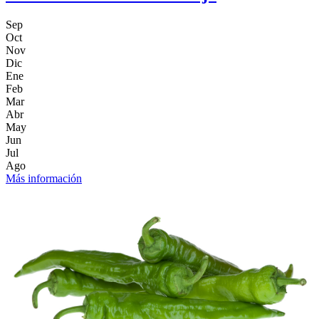
Sep
Oct
Nov
Dic
Ene
Feb
Mar
Abr
May
Jun
Jul
Ago
Más información