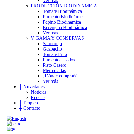
Ver más
PRODUCCIÓN BIODINÁMICA
Tomate Biodinámica
Pimiento Biodinámica
Pepino Biodinámica
Berenjena Biodinámica
Ver más
V GAMA Y CONSERVAS
Salmorejo
Gazpacho
Tomate Frito
Pimientos asados
Pisto Casero
Mermeladas
¿Dónde comprar?
Ver más
┼
Novedades
Noticias
Recetas
┼
Empleo
┼
Contacto