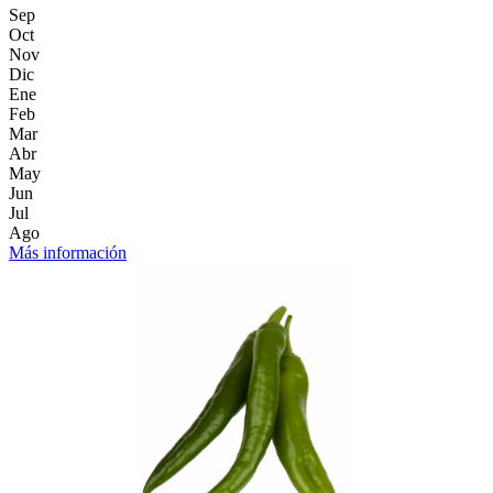
Sep
Oct
Nov
Dic
Ene
Feb
Mar
Abr
May
Jun
Jul
Ago
Más información