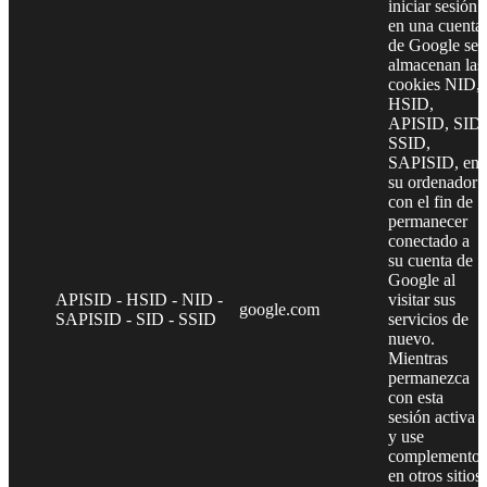
iniciar sesión
en una cuenta
de Google se
almacenan las
cookies NID,
HSID,
APISID, SID,
SSID,
SAPISID, en
su ordenador
con el fin de
permanecer
conectado a
su cuenta de
Google al
APISID - HSID - NID -
visitar sus
google.com
SAPISID - SID - SSID
servicios de
nuevo.
Mientras
permanezca
con esta
sesión activa
y use
complementos
en otros sitios