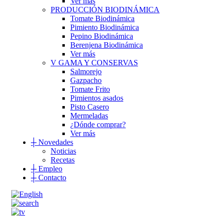
Ver más
PRODUCCIÓN BIODINÁMICA
Tomate Biodinámica
Pimiento Biodinámica
Pepino Biodinámica
Berenjena Biodinámica
Ver más
V GAMA Y CONSERVAS
Salmorejo
Gazpacho
Tomate Frito
Pimientos asados
Pisto Casero
Mermeladas
¿Dónde comprar?
Ver más
┼
Novedades
Noticias
Recetas
┼
Empleo
┼
Contacto