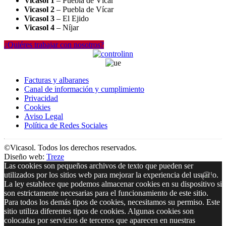
Vicasol 1
– Puebla de Vícar
Vicasol 2
– Puebla de Vícar
Vicasol 3
– El Ejido
Vicasol 4
– Níjar
¿Quiéres trabajar con nosotros?
Facturas y albaranes
Canal de información y cumplimiento
Privacidad
Cookies
Aviso Legal
Política de Redes Sociales
©Vicasol. Todos los derechos reservados.
Diseño web:
Treze
Las cookies son pequeños archivos de texto que pueden ser
utilizados por los sitios web para mejorar la experiencia del usuario.
La ley establece que podemos almacenar cookies en su dispositivo si
son estrictamente necesarias para el funcionamiento de este sitio.
Para todos los demás tipos de cookies, necesitamos su permiso. Este
sitio utiliza diferentes tipos de cookies. Algunas cookies son
colocadas por servicios de terceros que aparecen en nuestras