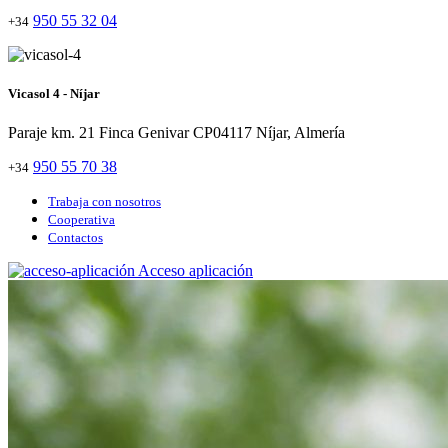
950 55 32 04
+34
Vicasol 4 - Níjar
Paraje km. 21 Finca Genivar CP04117 Níjar, Almería
950 55 70 38
+34
Trabaja con nosotros
Cooperativa
Contactos
Acceso aplicación