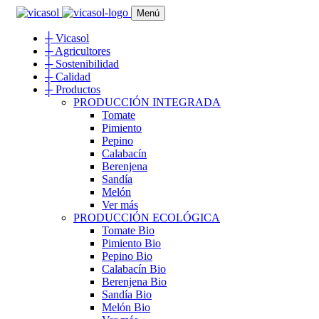
Menú
┼
Vicasol
┼
Agricultores
┼
Sostenibilidad
┼
Calidad
┼
Productos
PRODUCCIÓN INTEGRADA
Tomate
Pimiento
Pepino
Calabacín
Berenjena
Sandía
Melón
Ver más
PRODUCCIÓN ECOLÓGICA
Tomate Bio
Pimiento Bio
Pepino Bio
Calabacín Bio
Berenjena Bio
Sandía Bio
Melón Bio