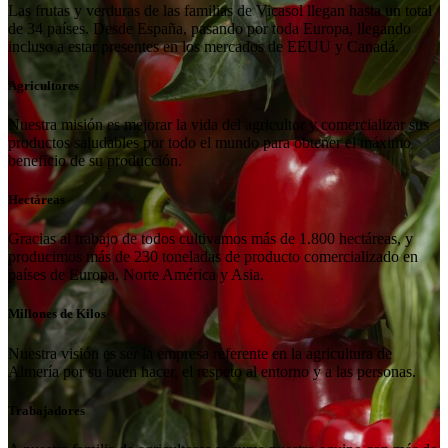
Las frutas y verduras de las familias de Vicasol llegan hasta un total
de 34 países. Desde España, pasando por toda Europa, llegando
incluso a estar presentes en los mercados de EEUU y Canadá.
Agricultores
Nuestra misión es mejorar la vida del agricultor y comercializar sus
productos saludables por todo el mundo para obtener el máximo
beneficio de su producción.
Hectáreas
Gracias al trabajo de todos cultivamos más de 1.800 hectáreas, y
producimos más de 230 toneladas de producto comercializado en
países de Europa, Norte América y Asia.
Millones de Kilos
Nuestra visión es ser la empresa referente en la agricultura de
Almería por su buen hacer, el respeto al entorno y a las personas.
Trabajadores