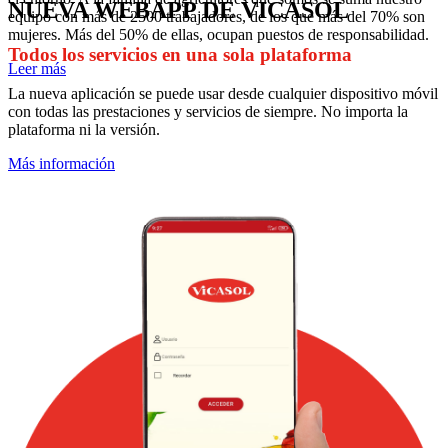
NUEVA WEBAPP DE VICASOL
equipo con más de 2500 trabajadores, de los que más del 70% son
mujeres. Más del 50% de ellas, ocupan puestos de responsabilidad.
Todos los servicios en una sola plataforma
Leer más
La nueva aplicación se puede usar desde cualquier dispositivo móvil
con todas las prestaciones y servicios de siempre. No importa la
plataforma ni la versión.
Más información