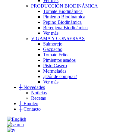
Ver más
PRODUCCIÓN BIODINÁMICA
Tomate Biodinámica
Pimiento Biodinámica
Pepino Biodinámica
Berenjena Biodinámica
Ver más
V GAMA Y CONSERVAS
Salmorejo
Gazpacho
Tomate Frito
Pimientos asados
Pisto Casero
Mermeladas
¿Dónde comprar?
Ver más
┼
Novedades
Noticias
Recetas
┼
Empleo
┼
Contacto