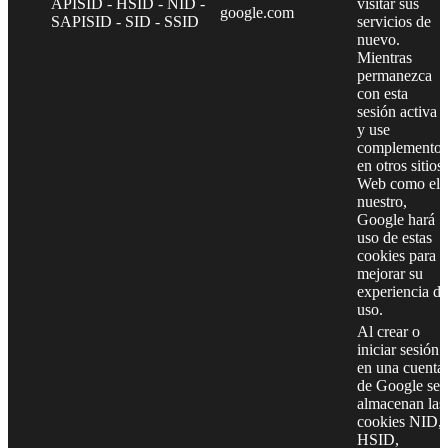
APISID - HSID - NID -
visitar sus
google.com
SAPISID - SID - SSID
servicios de
nuevo.
Mientras
permanezca
con esta
sesión activa
y use
complementos
en otros sitios
Web como el
nuestro,
Google hará
uso de estas
cookies para
mejorar su
experiencia de
uso.
Al crear o
iniciar sesión
en una cuenta
de Google se
almacenan las
cookies NID,
HSID,