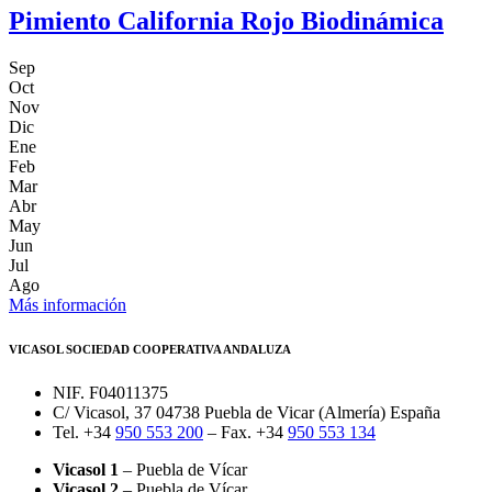
Pimiento California Rojo Biodinámica
Sep
Oct
Nov
Dic
Ene
Feb
Mar
Abr
May
Jun
Jul
Ago
Más información
VICASOL SOCIEDAD COOPERATIVA ANDALUZA
NIF. F04011375
C/ Vicasol, 37 04738 Puebla de Vicar (Almería) España
Tel. +34
950 553 200
– Fax. +34
950 553 134
Vicasol 1
– Puebla de Vícar
Vicasol 2
– Puebla de Vícar