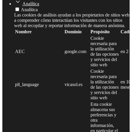
Analítica
Analítica
Las cookies de análisis ayudan a los propietarios de sitios web
a comprender cómo interactúan los visitantes con los sitios
web al recopilar y reportar información de manera anónima.
Nombre
Dominio
Propósito
Cadu
Cookie
necesaria para
la utilización
AEC
google.com
en 2 
de las opciones
y servicios del
sitio web
Cookie
necesaria para
la utilización
en 10
pll_language
vicasol.es
de las opciones
meses
y servicios del
sitio web
Esta cookie
almacena sus
preferencias y
otra
información,
en particular el