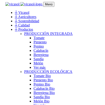
Menú
┼
Vicasol
┼
Agricultores
┼
Sostenibilidad
┼
Calidad
┼
Productos
PRODUCCIÓN INTEGRADA
Tomate
Pimiento
Pepino
Calabacín
Berenjena
Sandía
Melón
Ver más
PRODUCCIÓN ECOLÓGICA
Tomate Bio
Pimiento Bio
Pepino Bio
Calabacín Bio
Berenjena Bio
Sandía Bio
Melón Bio