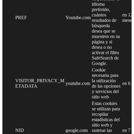
idioma
preferido,
cuántos
en 12
PREF
Youtube.com
resultados de
meses
búsqueda
desea que se
muestren en su
página y si
desea o no
activar el filtro
SafeSearch de
Google.
Cookie
necesaria para
VISITOR_PRIVACY_M
la utilización
youtube.com
en 6 
ETADATA
de las opciones
y servicios del
sitio web
Estas cookies
se utilizan para
recopilar
estadísticas del
sitio web y
NID
google.com
rastrear las
en 7 