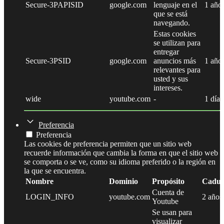
Secure-3PAPISID
google.com
lenguaje en el
1 año
que se está
navegando.
Estas cookies
se utilizan para
entregar
Secure-3PSID
google.com
anuncios más
1 año
relevantes para
usted y sus
intereses.
wide
youtube.com
-
1 día
Preferencia
Preferencia
Las cookies de preferencia permiten que un sitio web
recuerde información que cambia la forma en que el sitio web
se comporta o se ve, como su idioma preferido o la región en
la que se encuentra.
Nombre
Dominio
Propósito
Caduc
Cuenta de
LOGIN_INFO
youtube.com
2 años
Youtube
Se usan para
visualizar