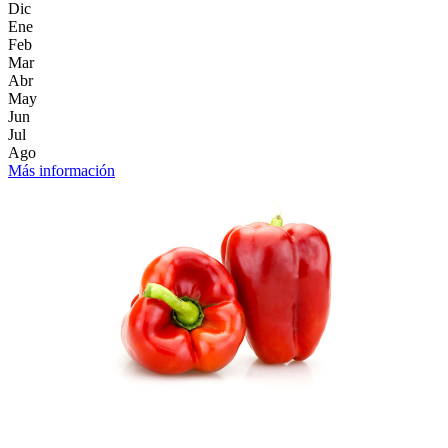
Dic
Ene
Feb
Mar
Abr
May
Jun
Jul
Ago
Más información