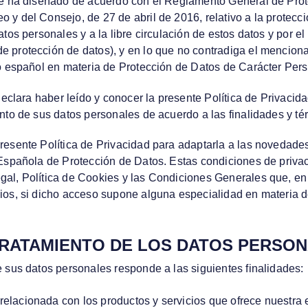
 se ha diseñado de acuerdo con el Reglamento General de Pro
y del Consejo, de 27 de abril de 2016, relativo a la protecci
tos personales y a la libre circulación de estos datos y por el
 protección de datos), y en lo que no contradiga el mencion
vo español en materia de Protección de Datos de Carácter Pers
 declara haber leído y conocer la presente Política de Privaci
ento de sus datos personales de acuerdo a las finalidades y t
esente Política de Privacidad para adaptarla a las novedades 
 Española de Protección de Datos. Estas condiciones de priva
al, Política de Cookies y las Condiciones Generales que, en 
ios, si dicho acceso supone alguna especialidad en materia d
 TRATAMIENTO DE LOS DATOS PERSO
 sus datos personales responde a las siguientes finalidades:
relacionada con los productos y servicios que ofrece nuestra