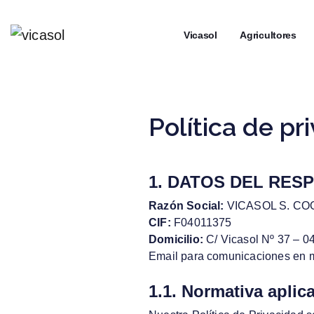
┼
Vicasol
┼
Agricultores
Política de pr
1. DATOS DEL RES
Razón Social:
VICASOL S. COOP.
CIF:
F04011375
Domicilio:
C/ Vicasol Nº 37 – 04
Email para comunicaciones en m
1.1. Normativa aplic