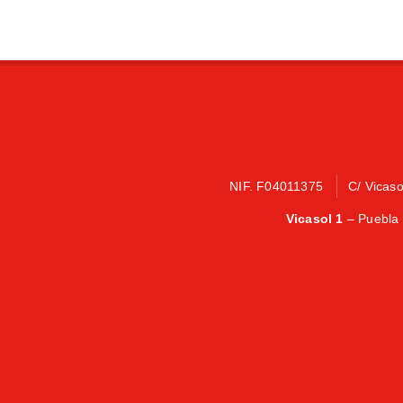
NIF. F04011375
C/ Vicas
Vicasol 1
– Puebla 