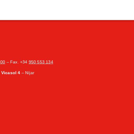
200
– Fax. +34
950 553 134
Vicasol 4
– Níjar