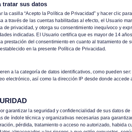
 tratar sus datos
r la casilla “Acepto la Política de Privacidad” y hacer clic para 
a a través de las cuentas habilitadas al efecto, el Usuario ma
a de privacidad, y otorga su consentimiento inequívoco y expr
dades indicadas. El Usuario certifica que es mayor de 14 años
a prestación del consentimiento en cuanto al tratamiento de s
 establecido en la presente Política de Privacidad.
eren a la categoría de datos identificativos, como pueden ser
eo electrónico, así como la dirección IP desde donde accede a
GURIDAD
r garantizar la seguridad y confidencialidad de sus datos de 
 de índole técnica y organizativas necesarias para garantizar
teración, pérdida, tratamiento o acceso no autorizado, habida c
s datos almacenados y los riesgos a que estén expuestos, seg