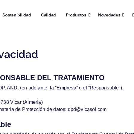
┼
Sostenibilidad
┼
Calidad
┼
Productos
┼
Novedades
┼
E
ivacidad
PONSABLE DEL TRATAMIENTO
 AND. (en adelante, la “Empresa” o el “Responsable”).
738 Vícar (Almería)
ateria de Protección de datos: dpd@vicasol.com
able