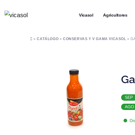
┼
Vicasol
┼
Agricultores
»
CATÁLOGO
»
CONSERVAS Y V GAMA VICASOL
» G
Ga
SEP
AGO
Di