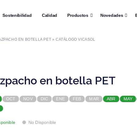
┼
Sostenibilidad
┼
Calidad
┼
Productos
┼
Novedades
┼
E
AZPACHO EN BOTELLA PET » CATÁLOGO VICASOL
zpacho en botella PET
OCT
NOV
DIC
ENE
FEB
MAR
ABR
MAY
sponible
No Disponible