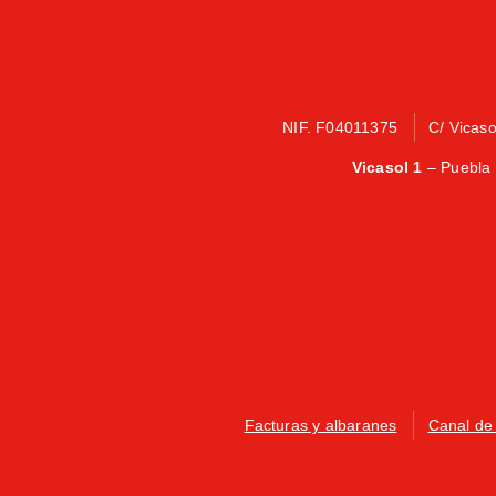
NIF. F04011375
C/ Vicas
Vicasol 1
– Puebla 
Facturas y albaranes
Canal de