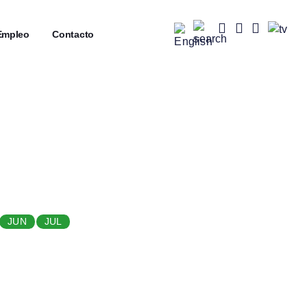
mpleo
┼
Contacto
JUN
JUL