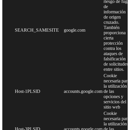
riesgo de fuga
de
información
de origen
cruzado.
También
SEARCH_SAMESITE
google.com
proporciona
cierta
protección
contra los
ataques de
falsificación
de solicitudes
entre sitios.
Cookie
necesaria para
la utilización
Host-1PLSID
accounts.google.com
de las
opciones y
servicios del
sitio web
Cookie
necesaria para
la utilización
Host-3PLSID
accounts.google.com
de las