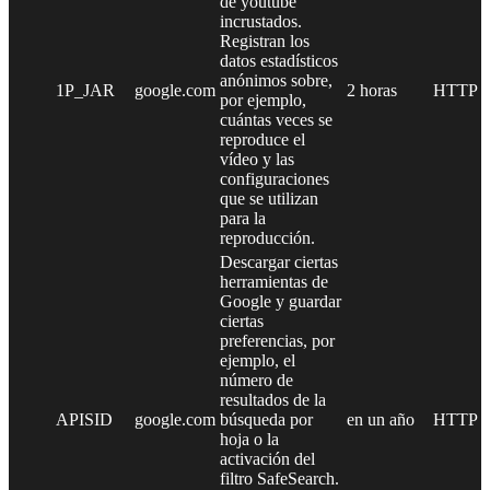
de youtube
incrustados.
Registran los
datos estadísticos
anónimos sobre,
1P_JAR
google.com
2 horas
HTTP
por ejemplo,
cuántas veces se
reproduce el
vídeo y las
configuraciones
que se utilizan
para la
reproducción.
Descargar ciertas
herramientas de
Google y guardar
ciertas
preferencias, por
ejemplo, el
número de
resultados de la
APISID
google.com
búsqueda por
en un año
HTTP
hoja o la
activación del
filtro SafeSearch.