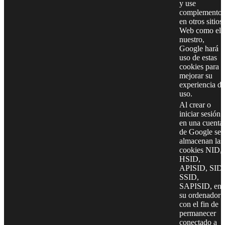
y use
complementos
en otros sitios
Web como el
nuestro,
Google hará
uso de estas
cookies para
mejorar su
experiencia de
uso.
Al crear o
iniciar sesión
en una cuenta
de Google se
almacenan las
cookies NID,
HSID,
APISID, SID,
SSID,
SAPISID, en
su ordenador
con el fin de
permanecer
conectado a