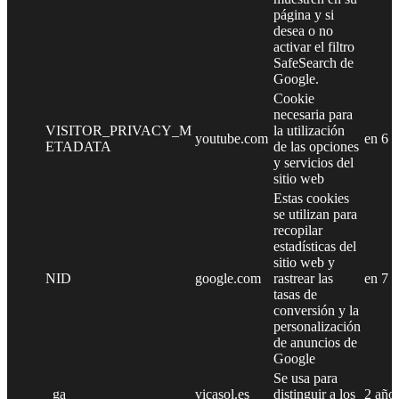
página y si
desea o no
activar el filtro
SafeSearch de
Google.
Cookie
necesaria para
VISITOR_PRIVACY_M
la utilización
youtube.com
en 6 
ETADATA
de las opciones
y servicios del
sitio web
Estas cookies
se utilizan para
recopilar
estadísticas del
sitio web y
NID
google.com
rastrear las
en 7 
tasas de
conversión y la
personalización
de anuncios de
Google
Se usa para
_ga
vicasol.es
distinguir a los
2 año