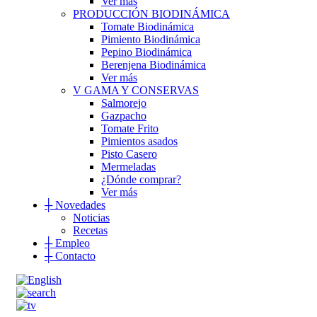
Ver más
PRODUCCIÓN BIODINÁMICA
Tomate Biodinámica
Pimiento Biodinámica
Pepino Biodinámica
Berenjena Biodinámica
Ver más
V GAMA Y CONSERVAS
Salmorejo
Gazpacho
Tomate Frito
Pimientos asados
Pisto Casero
Mermeladas
¿Dónde comprar?
Ver más
┼
Novedades
Noticias
Recetas
┼
Empleo
┼
Contacto