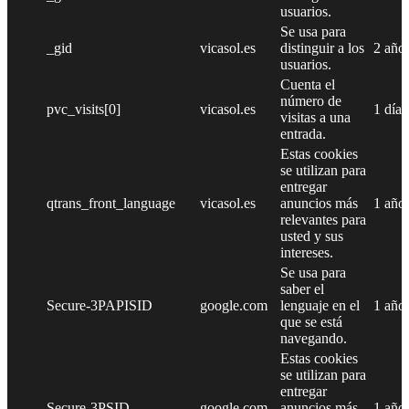
usuarios.
Se usa para
_gid
vicasol.es
distinguir a los
2 año
usuarios.
Cuenta el
número de
pvc_visits[0]
vicasol.es
1 día
visitas a una
entrada.
Estas cookies
se utilizan para
entregar
qtrans_front_language
vicasol.es
anuncios más
1 año
relevantes para
usted y sus
intereses.
Se usa para
saber el
Secure-3PAPISID
google.com
lenguaje en el
1 año
que se está
navegando.
Estas cookies
se utilizan para
entregar
Secure-3PSID
google.com
anuncios más
1 año