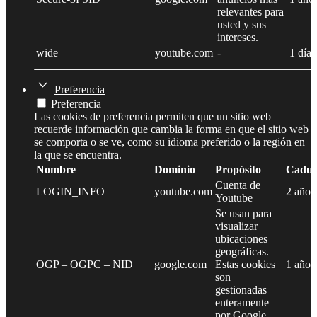
relevantes para
usted y sus
intereses.
wide
youtube.com
-
1 día
Preferencia
Preferencia
Las cookies de preferencia permiten que un sitio web
recuerde información que cambia la forma en que el sitio web
se comporta o se ve, como su idioma preferido o la región en
la que se encuentra.
Nombre
Dominio
Propósito
Caduc
Cuenta de
LOGIN_INFO
youtube.com
2 años
Youtube
Se usan para
visualizar
ubicaciones
geográficas.
OGP – OGPC – NID
google.com
Estas cookies
1 año
son
gestionadas
enteramente
por Google.