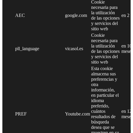
Cookie
necesaria para
la utilización
AEC
google.com
en 2 
de las opciones
y servicios del
sitio web
Cookie
necesaria para
la utilización
en 10
pll_language
vicasol.es
de las opciones
meses
y servicios del
sitio web
Esta cookie
almacena sus
preferencias y
otra
información,
en particular el
idioma
preferido,
cuántos
en 12
PREF
Youtube.com
resultados de
meses
búsqueda
desea que se
muestren en su