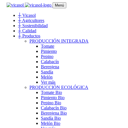
Menú
┼
Vicasol
┼
Agricultores
┼
Sostenibilidad
┼
Calidad
┼
Productos
PRODUCCIÓN INTEGRADA
Tomate
Pimiento
Pepino
Calabacín
Berenjena
Sandía
Melón
Ver más
PRODUCCIÓN ECOLÓGICA
Tomate Bio
Pimiento Bio
Pepino Bio
Calabacín Bio
Berenjena Bio
Sandía Bio
Melón Bio