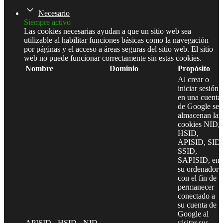
Necesario
Siempre activo
Las cookies necesarias ayudan a que un sitio web sea
utilizable al habilitar funciones básicas como la navegación
por páginas y el acceso a áreas seguras del sitio web. El sitio
web no puede funcionar correctamente sin estas cookies.
Nombre
Dominio
Propósito
Al crear o
iniciar sesión
en una cuenta
de Google se
almacenan las
cookies NID,
HSID,
APISID, SID,
SSID,
SAPISID, en
su ordenador
con el fin de
permanecer
conectado a
su cuenta de
Google al
APISID - HSID - NID -
visitar sus