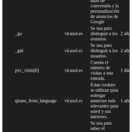
tasas de
conversión y la
personalización
de anuncios de
Google
Se usa para
_ga
vicasol.es
distinguir a los
2 año
usuarios.
Se usa para
_gid
vicasol.es
distinguir a los
2 año
usuarios.
Cuenta el
número de
pvc_visits[0]
vicasol.es
1 día
visitas a una
entrada.
Estas cookies
se utilizan para
entregar
qtrans_front_language
vicasol.es
anuncios más
1 año
relevantes para
usted y sus
intereses.
Se usa para
saber el