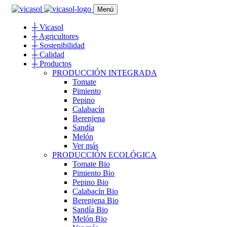
Menú
┼
Vicasol
┼
Agricultores
┼
Sostenibilidad
┼
Calidad
┼
Productos
PRODUCCIÓN INTEGRADA
Tomate
Pimiento
Pepino
Calabacín
Berenjena
Sandía
Melón
Ver más
PRODUCCIÓN ECOLÓGICA
Tomate Bio
Pimiento Bio
Pepino Bio
Calabacín Bio
Berenjena Bio
Sandía Bio
Melón Bio