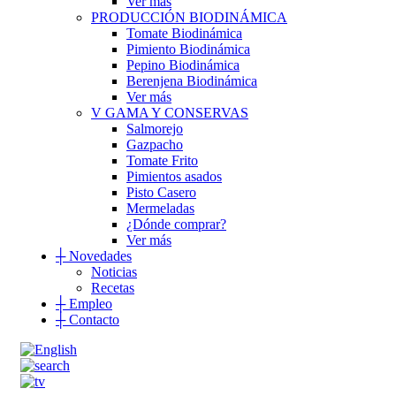
Ver más
PRODUCCIÓN BIODINÁMICA
Tomate Biodinámica
Pimiento Biodinámica
Pepino Biodinámica
Berenjena Biodinámica
Ver más
V GAMA Y CONSERVAS
Salmorejo
Gazpacho
Tomate Frito
Pimientos asados
Pisto Casero
Mermeladas
¿Dónde comprar?
Ver más
┼
Novedades
Noticias
Recetas
┼
Empleo
┼
Contacto