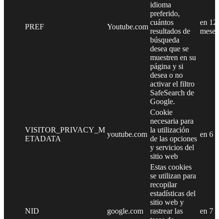
idioma
preferido,
cuántos
en 12
PREF
Youtube.com
resultados de
meses
búsqueda
desea que se
muestren en su
página y si
desea o no
activar el filtro
SafeSearch de
Google.
Cookie
necesaria para
VISITOR_PRIVACY_M
la utilización
youtube.com
en 6 
ETADATA
de las opciones
y servicios del
sitio web
Estas cookies
se utilizan para
recopilar
estadísticas del
sitio web y
NID
google.com
rastrear las
en 7 