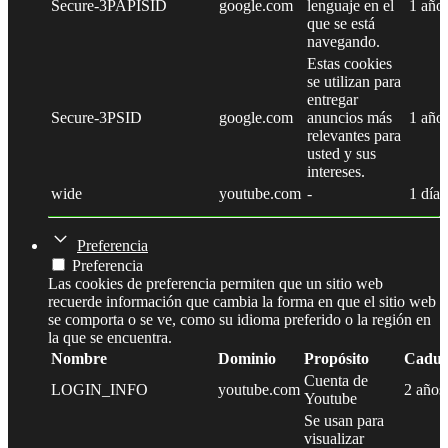
Secure-3PAPISID
google.com
lenguaje en el
1 año
que se está
navegando.
Estas cookies
se utilizan para
entregar
Secure-3PSID
google.com
anuncios más
1 año
relevantes para
usted y sus
intereses.
wide
youtube.com
-
1 día
Preferencia
Preferencia
Las cookies de preferencia permiten que un sitio web
recuerde información que cambia la forma en que el sitio web
se comporta o se ve, como su idioma preferido o la región en
la que se encuentra.
Nombre
Dominio
Propósito
Caduc
Cuenta de
LOGIN_INFO
youtube.com
2 años
Youtube
Se usan para
visualizar