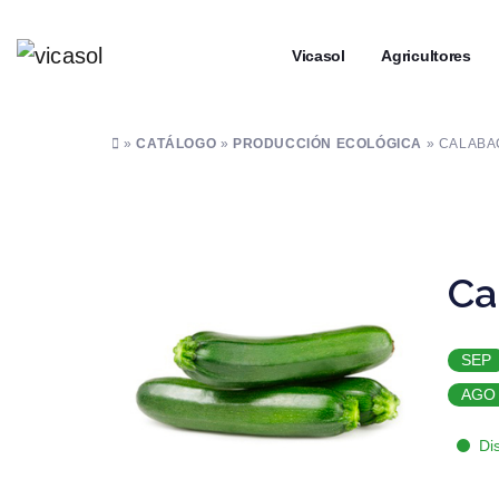
┼
Vicasol
┼
Agricultores
»
CATÁLOGO
»
PRODUCCIÓN ECOLÓGICA
» CALABAC
Ca
SEP
AGO
Di