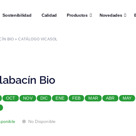
┼
Sostenibilidad
┼
Calidad
┼
Productos
┼
Novedades
┼
E
ÍN BIO » CATÁLOGO VICASOL
labacín Bio
OCT
NOV
DIC
ENE
FEB
MAR
ABR
MAY
sponible
No Disponible