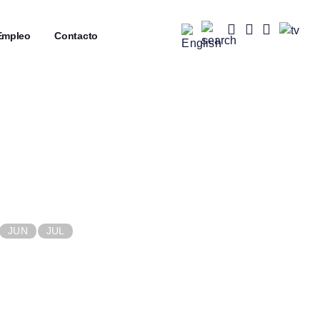
mpleo
┼
Contacto
JUN
JUL