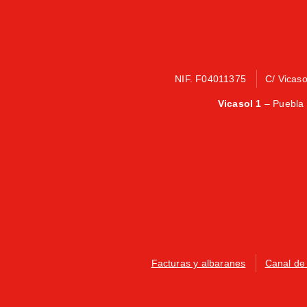
NIF. F04011375
C/ Vicas
Vicasol 1
– Puebla 
Facturas y albaranes
Canal de