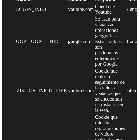
Cuenta de
LOGIN_INFO
youtube.com
2 años
Youtube
Se usan para
visualizar
ubicaciones
geográficas.
OGP – OGPC – NID
google.com
Estas cookies
1 año
son
gestionadas
enteramente
por Google.
Cookie que
realiza el
seguimiento de
los videos
VISITOR_INFO1_LIVE
youtube.com
240 dí
visitados que
se encuentran
incrustados en
la web.
Cookie que
mide las
reproducciones
de videos
realizadas por