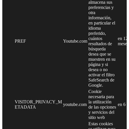
almacena sus
preferencias y
otra
información,
en particular el
idioma
preferido,
cuántos
en 12
PREF
Youtube.com
resultados de
meses
búsqueda
desea que se
muestren en su
página y si
desea o no
activar el filtro
SafeSearch de
Google.
Cookie
necesaria para
VISITOR_PRIVACY_M
la utilización
youtube.com
en 6 
ETADATA
de las opciones
y servicios del
sitio web
Estas cookies
se utilizan para