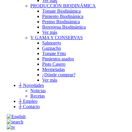
Ver más
PRODUCCIÓN BIODINÁMICA
Tomate Biodinámica
Pimiento Biodinámica
Pepino Biodinámica
Berenjena Biodinámica
Ver más
V GAMA Y CONSERVAS
Salmorejo
Gazpacho
Tomate Frito
Pimientos asados
Pisto Casero
Mermeladas
¿Dónde comprar?
Ver más
┼
Novedades
Noticias
Recetas
┼
Empleo
┼
Contacto