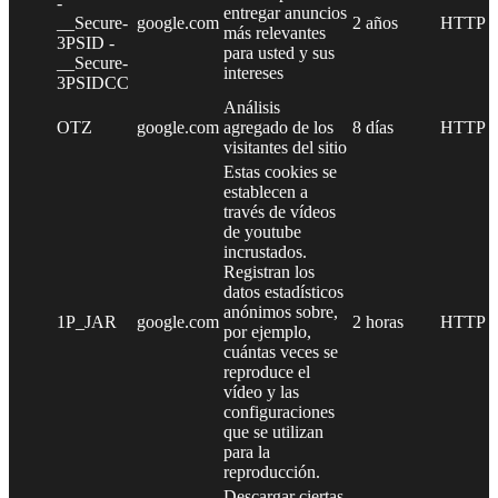
-
entregar anuncios
__Secure-
google.com
2 años
HTTP
más relevantes
3PSID -
para usted y sus
__Secure-
intereses
3PSIDCC
Análisis
OTZ
google.com
agregado de los
8 días
HTTP
visitantes del sitio
Estas cookies se
establecen a
través de vídeos
de youtube
incrustados.
Registran los
datos estadísticos
anónimos sobre,
1P_JAR
google.com
2 horas
HTTP
por ejemplo,
cuántas veces se
reproduce el
vídeo y las
configuraciones
que se utilizan
para la
reproducción.
Descargar ciertas