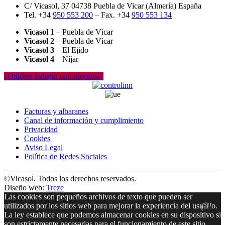
C/ Vicasol, 37 04738 Puebla de Vicar (Almería) España
Tel. +34
950 553 200
– Fax. +34
950 553 134
Vicasol 1
– Puebla de Vícar
Vicasol 2
– Puebla de Vícar
Vicasol 3
– El Ejido
Vicasol 4
– Níjar
¿Quiéres trabajar con nosotros?
Facturas y albaranes
Canal de información y cumplimiento
Privacidad
Cookies
Aviso Legal
Política de Redes Sociales
©Vicasol. Todos los derechos reservados.
Diseño web:
Treze
Las cookies son pequeños archivos de texto que pueden ser
utilizados por los sitios web para mejorar la experiencia del usuario.
La ley establece que podemos almacenar cookies en su dispositivo si
son estrictamente necesarias para el funcionamiento de este sitio.