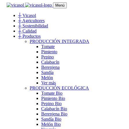
Menú
┼
Vicasol
┼
Agricultores
┼
Sostenibilidad
┼
Calidad
┼
Productos
PRODUCCIÓN INTEGRADA
Tomate
Pimiento
Pepino
Calabacín
Berenjena
Sandía
Melón
Ver más
PRODUCCIÓN ECOLÓGICA
Tomate Bio
Pimiento Bio
Pepino Bio
Calabacín Bio
Berenjena Bio
Sandía Bio
Melón Bio