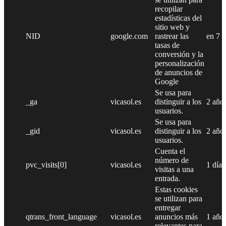
recopilar
estadísticas del
sitio web y
NID
google.com
rastrear las
en 7 
tasas de
conversión y la
personalización
de anuncios de
Google
Se usa para
_ga
vicasol.es
distinguir a los
2 año
usuarios.
Se usa para
_gid
vicasol.es
distinguir a los
2 año
usuarios.
Cuenta el
número de
pvc_visits[0]
vicasol.es
1 día
visitas a una
entrada.
Estas cookies
se utilizan para
entregar
qtrans_front_language
vicasol.es
anuncios más
1 año
relevantes para