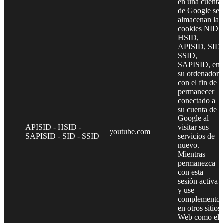
en una cuenta
de Google se
almacenan las
cookies NID,
HSID,
APISID, SID,
SSID,
SAPISID, en
su ordenador
con el fin de
permanecer
conectado a
su cuenta de
Google al
APISID - HSID -
visitar sus
youtube.com
SAPISID - SID - SSID
servicios de
nuevo.
Mientras
permanezca
con esta
sesión activa
y use
complementos
en otros sitios
Web como el