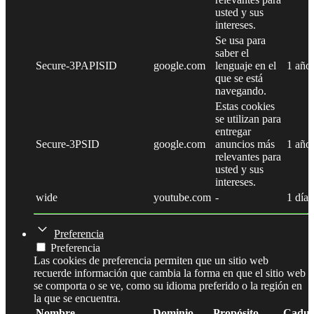
usted y sus
intereses.
Se usa para
saber el
Secure-3PAPISID
google.com
lenguaje en el
1 año
que se está
navegando.
Estas cookies
se utilizan para
entregar
Secure-3PSID
google.com
anuncios más
1 año
relevantes para
usted y sus
intereses.
wide
youtube.com
-
1 día
Preferencia
Preferencia
Las cookies de preferencia permiten que un sitio web
recuerde información que cambia la forma en que el sitio web
se comporta o se ve, como su idioma preferido o la región en
la que se encuentra.
Nombre
Dominio
Propósito
Caduc