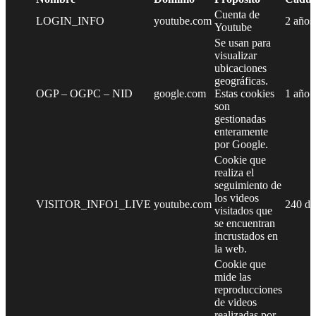
Cuenta de
LOGIN_INFO
youtube.com
2 años
Youtube
Se usan para
visualizar
ubicaciones
geográficas.
OGP – OGPC – NID
google.com
Estas cookies
1 año
son
gestionadas
enteramente
por Google.
Cookie que
realiza el
seguimiento de
los videos
VISITOR_INFO1_LIVE
youtube.com
240 dí
visitados que
se encuentran
incrustados en
la web.
Cookie que
mide las
reproducciones
de videos
realizadas por