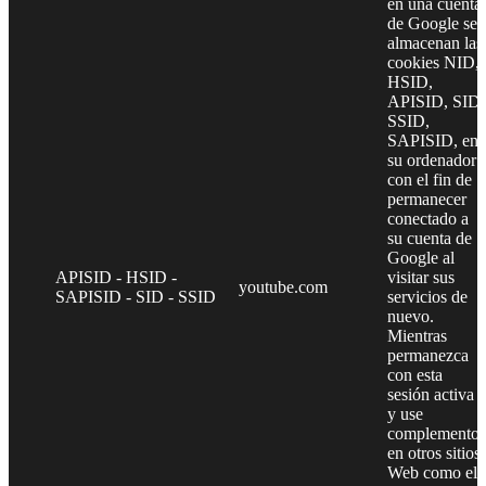
en una cuenta
de Google se
almacenan las
cookies NID,
HSID,
APISID, SID,
SSID,
SAPISID, en
su ordenador
con el fin de
permanecer
conectado a
su cuenta de
Google al
APISID - HSID -
visitar sus
youtube.com
SAPISID - SID - SSID
servicios de
nuevo.
Mientras
permanezca
con esta
sesión activa
y use
complementos
en otros sitios
Web como el