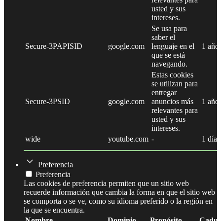
usted y sus
intereses.
Se usa para
saber el
Secure-3PAPISID
google.com
lenguaje en el
1 año
que se está
navegando.
Estas cookies
se utilizan para
entregar
Secure-3PSID
google.com
anuncios más
1 año
relevantes para
usted y sus
intereses.
wide
youtube.com
-
1 día
Preferencia
Preferencia
Las cookies de preferencia permiten que un sitio web
recuerde información que cambia la forma en que el sitio web
se comporta o se ve, como su idioma preferido o la región en
la que se encuentra.
Nombre
Dominio
Propósito
Caduc