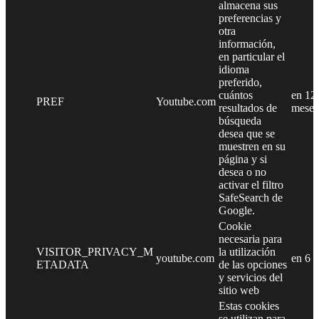
almacena sus
preferencias y
otra
información,
en particular el
idioma
preferido,
cuántos
en 12
PREF
Youtube.com
resultados de
meses
búsqueda
desea que se
muestren en su
página y si
desea o no
activar el filtro
SafeSearch de
Google.
Cookie
necesaria para
VISITOR_PRIVACY_M
la utilización
youtube.com
en 6 
ETADATA
de las opciones
y servicios del
sitio web
Estas cookies
se utilizan para