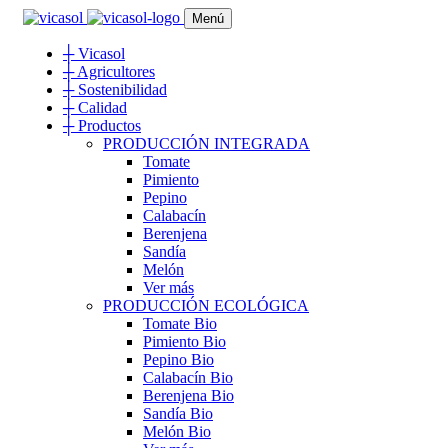
Menú
┼
Vicasol
┼
Agricultores
┼
Sostenibilidad
┼
Calidad
┼
Productos
PRODUCCIÓN INTEGRADA
Tomate
Pimiento
Pepino
Calabacín
Berenjena
Sandía
Melón
Ver más
PRODUCCIÓN ECOLÓGICA
Tomate Bio
Pimiento Bio
Pepino Bio
Calabacín Bio
Berenjena Bio
Sandía Bio
Melón Bio