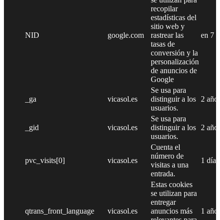
recopilar
estadísticas del
sitio web y
NID
google.com
rastrear las
en 7 
tasas de
conversión y la
personalización
de anuncios de
Google
Se usa para
_ga
vicasol.es
distinguir a los
2 año
usuarios.
Se usa para
_gid
vicasol.es
distinguir a los
2 año
usuarios.
Cuenta el
número de
pvc_visits[0]
vicasol.es
1 día
visitas a una
entrada.
Estas cookies
se utilizan para
entregar
qtrans_front_language
vicasol.es
anuncios más
1 año
relevantes para