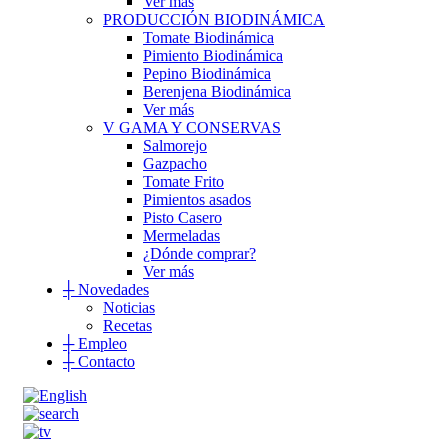
Ver más
PRODUCCIÓN BIODINÁMICA
Tomate Biodinámica
Pimiento Biodinámica
Pepino Biodinámica
Berenjena Biodinámica
Ver más
V GAMA Y CONSERVAS
Salmorejo
Gazpacho
Tomate Frito
Pimientos asados
Pisto Casero
Mermeladas
¿Dónde comprar?
Ver más
┼
Novedades
Noticias
Recetas
┼
Empleo
┼
Contacto