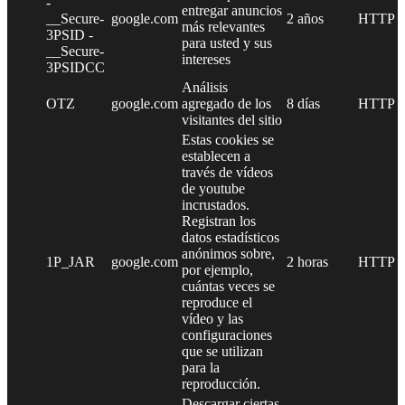
-
entregar anuncios
__Secure-
google.com
2 años
HTTP
más relevantes
3PSID -
para usted y sus
__Secure-
intereses
3PSIDCC
Análisis
OTZ
google.com
agregado de los
8 días
HTTP
visitantes del sitio
Estas cookies se
establecen a
través de vídeos
de youtube
incrustados.
Registran los
datos estadísticos
anónimos sobre,
1P_JAR
google.com
2 horas
HTTP
por ejemplo,
cuántas veces se
reproduce el
vídeo y las
configuraciones
que se utilizan
para la
reproducción.
Descargar ciertas