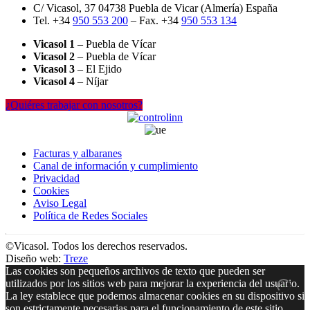
C/ Vicasol, 37 04738 Puebla de Vicar (Almería) España
Tel. +34
950 553 200
– Fax. +34
950 553 134
Vicasol 1
– Puebla de Vícar
Vicasol 2
– Puebla de Vícar
Vicasol 3
– El Ejido
Vicasol 4
– Níjar
¿Quiéres trabajar con nosotros?
Facturas y albaranes
Canal de información y cumplimiento
Privacidad
Cookies
Aviso Legal
Política de Redes Sociales
©Vicasol. Todos los derechos reservados.
Diseño web:
Treze
Las cookies son pequeños archivos de texto que pueden ser
utilizados por los sitios web para mejorar la experiencia del usuario.
La ley establece que podemos almacenar cookies en su dispositivo si
son estrictamente necesarias para el funcionamiento de este sitio.