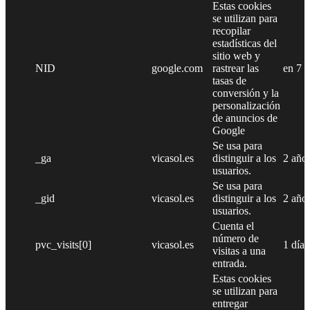
Estas cookies
se utilizan para
recopilar
estadísticas del
sitio web y
NID
google.com
rastrear las
en 7 
tasas de
conversión y la
personalización
de anuncios de
Google
Se usa para
_ga
vicasol.es
distinguir a los
2 año
usuarios.
Se usa para
_gid
vicasol.es
distinguir a los
2 año
usuarios.
Cuenta el
número de
pvc_visits[0]
vicasol.es
1 día
visitas a una
entrada.
Estas cookies
se utilizan para
entregar