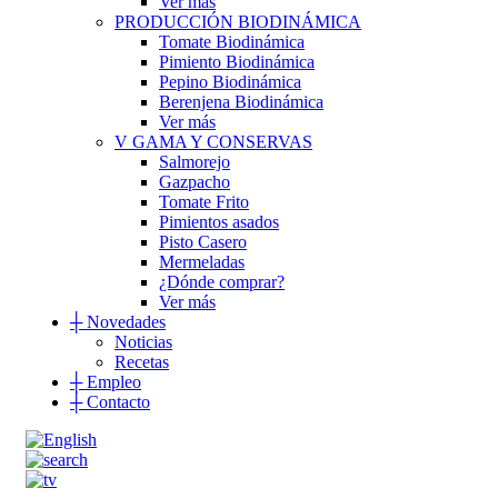
Ver más
PRODUCCIÓN BIODINÁMICA
Tomate Biodinámica
Pimiento Biodinámica
Pepino Biodinámica
Berenjena Biodinámica
Ver más
V GAMA Y CONSERVAS
Salmorejo
Gazpacho
Tomate Frito
Pimientos asados
Pisto Casero
Mermeladas
¿Dónde comprar?
Ver más
┼
Novedades
Noticias
Recetas
┼
Empleo
┼
Contacto