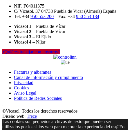
NIF. F04011375
C/ Vicasol, 37 04738 Puebla de Vicar (Almería) España
Tel. +34
950 553 200
– Fax. +34
950 553 134
Vicasol 1
– Puebla de Vícar
Vicasol 2
– Puebla de Vícar
Vicasol 3
– El Ejido
Vicasol 4
– Níjar
¿Quiéres trabajar con nosotros?
Facturas y albaranes
Canal de información y cumplimiento
Privacidad
Cookies
Aviso Legal
Política de Redes Sociales
©Vicasol. Todos los derechos reservados.
Diseño web:
Treze
Las cookies son pequeños archivos de texto que pueden ser
utilizados por los sitios web para mejorar la experiencia del usuario.