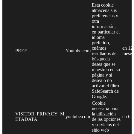
Esta cookie
almacena sus
preferencias y
otra
información,
en particular el
idioma
preferido,
cuántos
en 12
PREF
Youtube.com
resultados de
meses
búsqueda
desea que se
muestren en su
página y si
desea o no
activar el filtro
SafeSearch de
Google.
Cookie
necesaria para
VISITOR_PRIVACY_M
la utilización
youtube.com
en 6 
ETADATA
de las opciones
y servicios del
sitio web