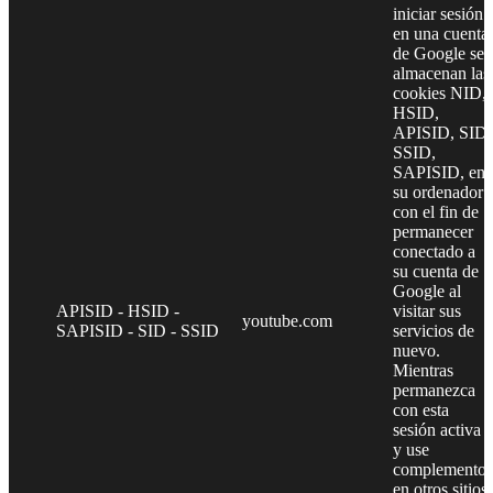
iniciar sesión
en una cuenta
de Google se
almacenan las
cookies NID,
HSID,
APISID, SID,
SSID,
SAPISID, en
su ordenador
con el fin de
permanecer
conectado a
su cuenta de
Google al
APISID - HSID -
visitar sus
youtube.com
SAPISID - SID - SSID
servicios de
nuevo.
Mientras
permanezca
con esta
sesión activa
y use
complementos
en otros sitios