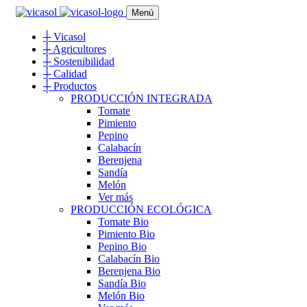
Menú
┼
Vicasol
┼
Agricultores
┼
Sostenibilidad
┼
Calidad
┼
Productos
PRODUCCIÓN INTEGRADA
Tomate
Pimiento
Pepino
Calabacín
Berenjena
Sandía
Melón
Ver más
PRODUCCIÓN ECOLÓGICA
Tomate Bio
Pimiento Bio
Pepino Bio
Calabacín Bio
Berenjena Bio
Sandía Bio
Melón Bio