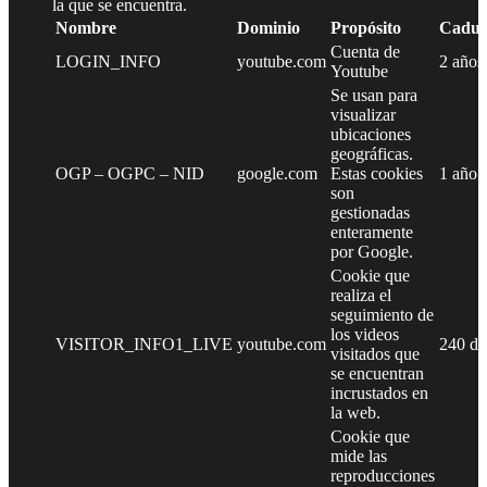
la que se encuentra.
Nombre
Dominio
Propósito
Caduc
Cuenta de
LOGIN_INFO
youtube.com
2 años
Youtube
Se usan para
visualizar
ubicaciones
geográficas.
OGP – OGPC – NID
google.com
Estas cookies
1 año
son
gestionadas
enteramente
por Google.
Cookie que
realiza el
seguimiento de
los videos
VISITOR_INFO1_LIVE
youtube.com
240 dí
visitados que
se encuentran
incrustados en
la web.
Cookie que
mide las
reproducciones