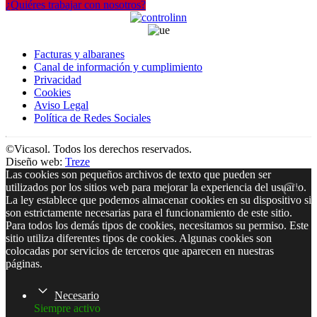
¿Quiéres trabajar con nosotros?
Facturas y albaranes
Canal de información y cumplimiento
Privacidad
Cookies
Aviso Legal
Política de Redes Sociales
©Vicasol. Todos los derechos reservados.
Diseño web:
Treze
Las cookies son pequeños archivos de texto que pueden ser
utilizados por los sitios web para mejorar la experiencia del usuario.
La ley establece que podemos almacenar cookies en su dispositivo si
son estrictamente necesarias para el funcionamiento de este sitio.
Para todos los demás tipos de cookies, necesitamos su permiso. Este
sitio utiliza diferentes tipos de cookies. Algunas cookies son
colocadas por servicios de terceros que aparecen en nuestras
páginas.
Necesario
Siempre activo