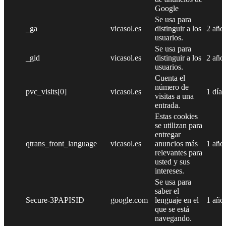
Google
Se usa para
_ga
vicasol.es
distinguir a los
2 año
usuarios.
Se usa para
_gid
vicasol.es
distinguir a los
2 año
usuarios.
Cuenta el
número de
pvc_visits[0]
vicasol.es
1 día
visitas a una
entrada.
Estas cookies
se utilizan para
entregar
qtrans_front_language
vicasol.es
anuncios más
1 año
relevantes para
usted y sus
intereses.
Se usa para
saber el
Secure-3PAPISID
google.com
lenguaje en el
1 año
que se está
navegando.