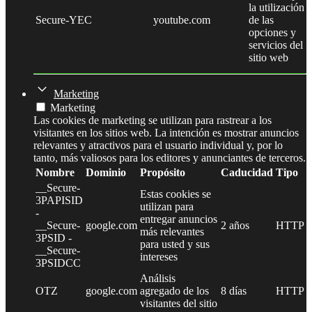
la utilización
Secure-YEC
youtube.com
de las
opciones y
servicios del
sitio web
Marketing
Marketing
Las cookies de marketing se utilizan para rastrear a los
visitantes en los sitios web. La intención es mostrar anuncios
relevantes y atractivos para el usuario individual y, por lo
tanto, más valiosos para los editores y anunciantes de terceros.
Nombre
Dominio
Propósito
Caducidad
Tipo
__Secure-
Estas cookies se
3PAPISID
utilizan para
-
entregar anuncios
__Secure-
google.com
2 años
HTTP
más relevantes
3PSID -
para usted y sus
__Secure-
intereses
3PSIDCC
Análisis
OTZ
google.com
agregado de los
8 días
HTTP
visitantes del sitio