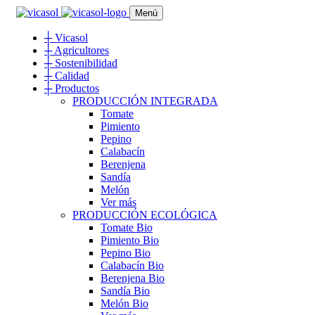
Menú
┼
Vicasol
┼
Agricultores
┼
Sostenibilidad
┼
Calidad
┼
Productos
PRODUCCIÓN INTEGRADA
Tomate
Pimiento
Pepino
Calabacín
Berenjena
Sandía
Melón
Ver más
PRODUCCIÓN ECOLÓGICA
Tomate Bio
Pimiento Bio
Pepino Bio
Calabacín Bio
Berenjena Bio
Sandía Bio
Melón Bio