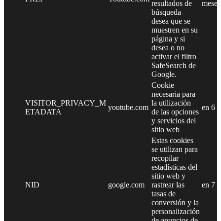
resultados de
meses
búsqueda
desea que se
muestren en su
página y si
desea o no
activar el filtro
SafeSearch de
Google.
Cookie
necesaria para
VISITOR_PRIVACY_M
la utilización
youtube.com
en 6 
ETADATA
de las opciones
y servicios del
sitio web
Estas cookies
se utilizan para
recopilar
estadísticas del
sitio web y
NID
google.com
rastrear las
en 7 
tasas de
conversión y la
personalización
de anuncios de