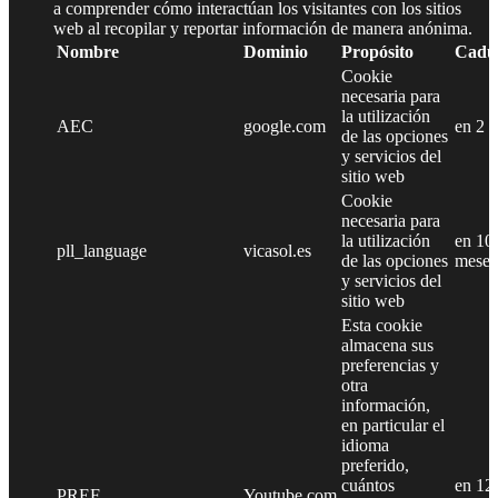
a comprender cómo interactúan los visitantes con los sitios
web al recopilar y reportar información de manera anónima.
Nombre
Dominio
Propósito
Cadu
Cookie
necesaria para
la utilización
AEC
google.com
en 2 
de las opciones
y servicios del
sitio web
Cookie
necesaria para
la utilización
en 10
pll_language
vicasol.es
de las opciones
meses
y servicios del
sitio web
Esta cookie
almacena sus
preferencias y
otra
información,
en particular el
idioma
preferido,
cuántos
en 12
PREF
Youtube.com