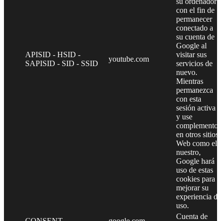
su ordenador
con el fin de
permanecer
conectado a
su cuenta de
Google al
APISID - HSID -
visitar sus
youtube.com
SAPISID - SID - SSID
servicios de
nuevo.
Mientras
permanezca
con esta
sesión activa
y use
complementos
en otros sitios
Web como el
nuestro,
Google hará
uso de estas
cookies para
mejorar su
experiencia de
uso.
Cuenta de
CONSENT
google.com