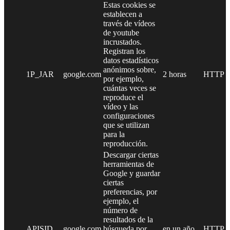
Estas cookies se
establecen a
través de vídeos
de youtube
incrustados.
Registran los
datos estadísticos
anónimos sobre,
1P_JAR
google.com
2 horas
HTTP
por ejemplo,
cuántas veces se
reproduce el
vídeo y las
configuraciones
que se utilizan
para la
reproducción.
Descargar ciertas
herramientas de
Google y guardar
ciertas
preferencias, por
ejemplo, el
número de
resultados de la
APISID
google.com
búsqueda por
en un año
HTTP