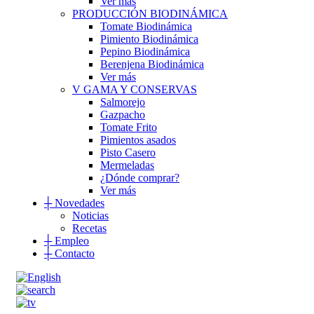
Ver más
PRODUCCIÓN BIODINÁMICA
Tomate Biodinámica
Pimiento Biodinámica
Pepino Biodinámica
Berenjena Biodinámica
Ver más
V GAMA Y CONSERVAS
Salmorejo
Gazpacho
Tomate Frito
Pimientos asados
Pisto Casero
Mermeladas
¿Dónde comprar?
Ver más
┼
Novedades
Noticias
Recetas
┼
Empleo
┼
Contacto