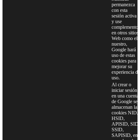
permanezca
con esta
sesión activa
y use
complementos
en otros sitios
Web como el
nuestro,
Google hará
uso de estas
cookies para
mejorar su
experiencia de
uso.
Al crear o
iniciar sesión
en una cuenta
de Google se
almacenan las
cookies NID,
HSID,
APISID, SID,
SSID,
SAPISID, en