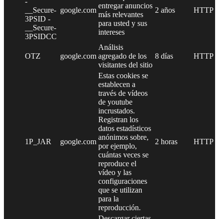
-
entregar anuncios
__Secure-
google.com
2 años
HTTP
más relevantes
3PSID -
para usted y sus
__Secure-
intereses
3PSIDCC
Análisis
OTZ
google.com
agregado de los
8 días
HTTP
visitantes del sitio
Estas cookies se
establecen a
través de vídeos
de youtube
incrustados.
Registran los
datos estadísticos
anónimos sobre,
1P_JAR
google.com
2 horas
HTTP
por ejemplo,
cuántas veces se
reproduce el
vídeo y las
configuraciones
que se utilizan
para la
reproducción.
Descargar ciertas