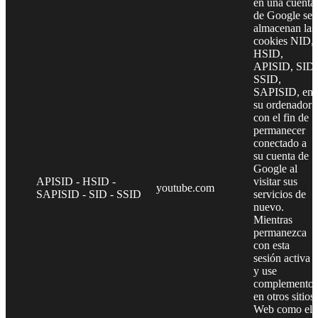
en una cuenta
de Google se
almacenan las
cookies NID,
HSID,
APISID, SID,
SSID,
SAPISID, en
su ordenador
con el fin de
permanecer
conectado a
su cuenta de
Google al
APISID - HSID -
visitar sus
youtube.com
SAPISID - SID - SSID
servicios de
nuevo.
Mientras
permanezca
con esta
sesión activa
y use
complementos
en otros sitios
Web como el