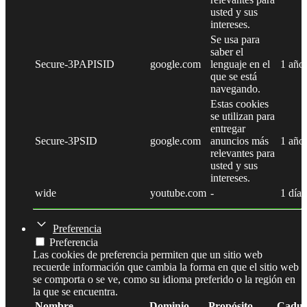
usted y sus
intereses.
Se usa para
saber el
Secure-3PAPISID
google.com
lenguaje en el
1 año
que se está
navegando.
Estas cookies
se utilizan para
entregar
Secure-3PSID
google.com
anuncios más
1 año
relevantes para
usted y sus
intereses.
wide
youtube.com
-
1 día
Preferencia
Preferencia
Las cookies de preferencia permiten que un sitio web
recuerde información que cambia la forma en que el sitio web
se comporta o se ve, como su idioma preferido o la región en
la que se encuentra.
Nombre
Dominio
Propósito
Caduc