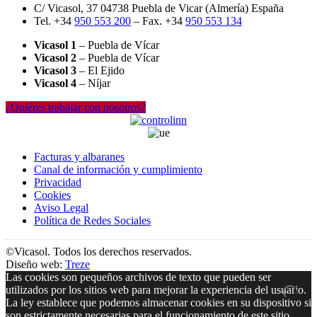
C/ Vicasol, 37 04738 Puebla de Vicar (Almería) España
Tel. +34
950 553 200
– Fax. +34
950 553 134
Vicasol 1
– Puebla de Vícar
Vicasol 2
– Puebla de Vícar
Vicasol 3
– El Ejido
Vicasol 4
– Níjar
¿Quiéres trabajar con nosotros?
Facturas y albaranes
Canal de información y cumplimiento
Privacidad
Cookies
Aviso Legal
Política de Redes Sociales
©Vicasol. Todos los derechos reservados.
Diseño web:
Treze
Las cookies son pequeños archivos de texto que pueden ser
utilizados por los sitios web para mejorar la experiencia del usuario.
La ley establece que podemos almacenar cookies en su dispositivo si
son estrictamente necesarias para el funcionamiento de este sitio.