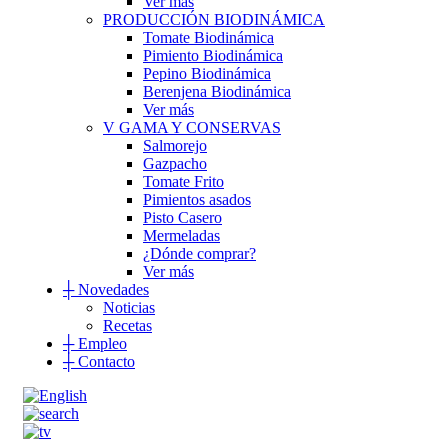
Ver más
PRODUCCIÓN BIODINÁMICA
Tomate Biodinámica
Pimiento Biodinámica
Pepino Biodinámica
Berenjena Biodinámica
Ver más
V GAMA Y CONSERVAS
Salmorejo
Gazpacho
Tomate Frito
Pimientos asados
Pisto Casero
Mermeladas
¿Dónde comprar?
Ver más
┼
Novedades
Noticias
Recetas
┼
Empleo
┼
Contacto