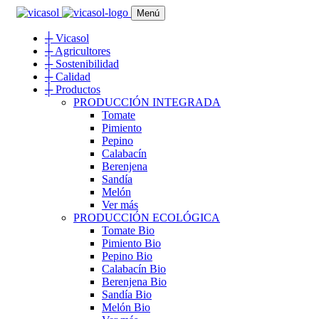
Menú
┼
Vicasol
┼
Agricultores
┼
Sostenibilidad
┼
Calidad
┼
Productos
PRODUCCIÓN INTEGRADA
Tomate
Pimiento
Pepino
Calabacín
Berenjena
Sandía
Melón
Ver más
PRODUCCIÓN ECOLÓGICA
Tomate Bio
Pimiento Bio
Pepino Bio
Calabacín Bio
Berenjena Bio
Sandía Bio
Melón Bio