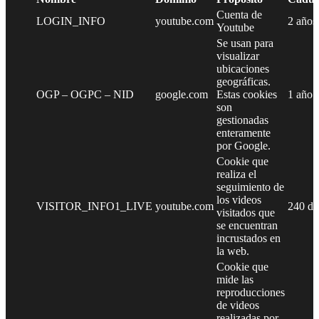
Cuenta de
LOGIN_INFO
youtube.com
2 años
Youtube
Se usan para
visualizar
ubicaciones
geográficas.
OGP – OGPC – NID
google.com
Estas cookies
1 año
son
gestionadas
enteramente
por Google.
Cookie que
realiza el
seguimiento de
los videos
VISITOR_INFO1_LIVE
youtube.com
240 dí
visitados que
se encuentran
incrustados en
la web.
Cookie que
mide las
reproducciones
de videos
realizadas por