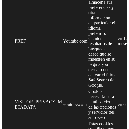
almacena sus
preferencias y
otra
información,
en particular el
idioma
preferido,
cuántos
en 12
PREF
Youtube.com
resultados de
meses
búsqueda
desea que se
muestren en su
página y si
desea o no
activar el filtro
SafeSearch de
Google.
Cookie
necesaria para
VISITOR_PRIVACY_M
la utilización
youtube.com
en 6 
ETADATA
de las opciones
y servicios del
sitio web
Estas cookies
se utilizan para