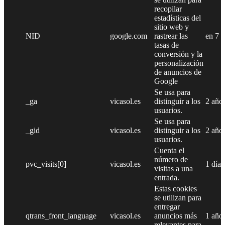
recopilar
estadísticas del
sitio web y
NID
google.com
rastrear las
en 7 
tasas de
conversión y la
personalización
de anuncios de
Google
Se usa para
_ga
vicasol.es
distinguir a los
2 año
usuarios.
Se usa para
_gid
vicasol.es
distinguir a los
2 año
usuarios.
Cuenta el
número de
pvc_visits[0]
vicasol.es
1 día
visitas a una
entrada.
Estas cookies
se utilizan para
entregar
qtrans_front_language
vicasol.es
anuncios más
1 año
relevantes para