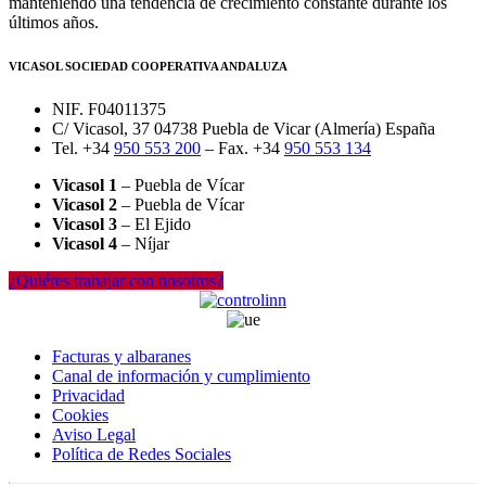
manteniendo una tendencia de crecimiento constante durante los
últimos años.
VICASOL SOCIEDAD COOPERATIVA ANDALUZA
NIF. F04011375
C/ Vicasol, 37 04738 Puebla de Vicar (Almería) España
Tel. +34
950 553 200
– Fax. +34
950 553 134
Vicasol 1
– Puebla de Vícar
Vicasol 2
– Puebla de Vícar
Vicasol 3
– El Ejido
Vicasol 4
– Níjar
¿Quiéres trabajar con nosotros?
Facturas y albaranes
Canal de información y cumplimiento
Privacidad
Cookies
Aviso Legal
Política de Redes Sociales