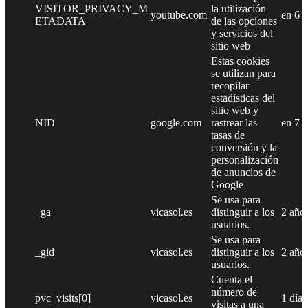
VISITOR_PRIVACY_M
la utilización
youtube.com
en 6 
ETADATA
de las opciones
y servicios del
sitio web
Estas cookies
se utilizan para
recopilar
estadísticas del
sitio web y
NID
google.com
rastrear las
en 7 
tasas de
conversión y la
personalización
de anuncios de
Google
Se usa para
_ga
vicasol.es
distinguir a los
2 año
usuarios.
Se usa para
_gid
vicasol.es
distinguir a los
2 año
usuarios.
Cuenta el
número de
pvc_visits[0]
vicasol.es
1 día
visitas a una