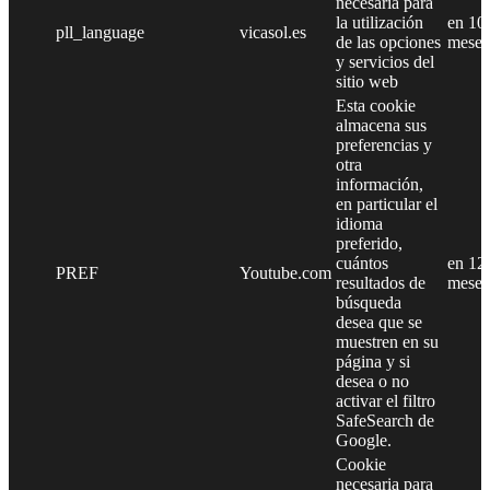
necesaria para
la utilización
en 10
pll_language
vicasol.es
de las opciones
meses
y servicios del
sitio web
Esta cookie
almacena sus
preferencias y
otra
información,
en particular el
idioma
preferido,
cuántos
en 12
PREF
Youtube.com
resultados de
meses
búsqueda
desea que se
muestren en su
página y si
desea o no
activar el filtro
SafeSearch de
Google.
Cookie
necesaria para