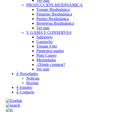
Ver más
PRODUCCIÓN BIODINÁMICA
Tomate Biodinámica
Pimiento Biodinámica
Pepino Biodinámica
Berenjena Biodinámica
Ver más
V GAMA Y CONSERVAS
Salmorejo
Gazpacho
Tomate Frito
Pimientos asados
Pisto Casero
Mermeladas
¿Dónde comprar?
Ver más
┼
Novedades
Noticias
Recetas
┼
Empleo
┼
Contacto