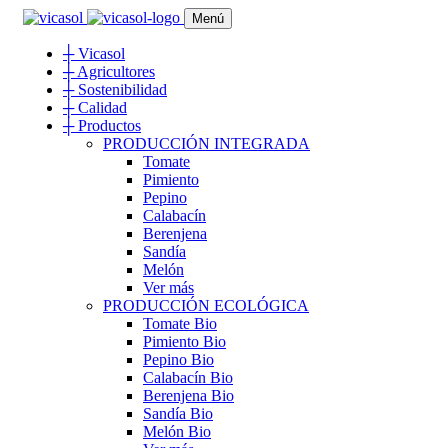
Menú
┼
Vicasol
┼
Agricultores
┼
Sostenibilidad
┼
Calidad
┼
Productos
PRODUCCIÓN INTEGRADA
Tomate
Pimiento
Pepino
Calabacín
Berenjena
Sandía
Melón
Ver más
PRODUCCIÓN ECOLÓGICA
Tomate Bio
Pimiento Bio
Pepino Bio
Calabacín Bio
Berenjena Bio
Sandía Bio
Melón Bio