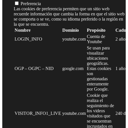
Preferencia
Las cookies de preferencia permiten que un sitio web
recuerde información que cambia la forma en que el sitio web
se comporta o se ve, como su idioma preferido o la región en
la que se encuentra.
Nombre
Dominio
Propósito
Caduc
Cuenta de
LOGIN_INFO
youtube.com
2 años
Youtube
Se usan para
visualizar
ubicaciones
geográficas.
OGP – OGPC – NID
google.com
Estas cookies
1 año
son
gestionadas
enteramente
por Google.
Cookie que
realiza el
seguimiento de
los videos
VISITOR_INFO1_LIVE
youtube.com
240 dí
visitados que
se encuentran
incrustados en