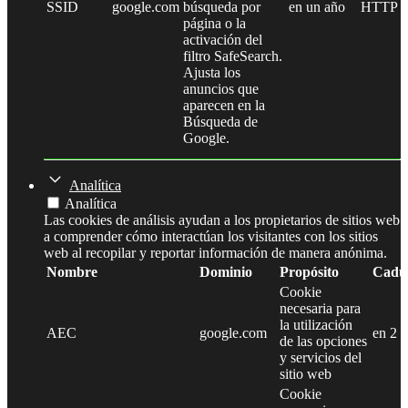
SSID
google.com
búsqueda por
en un año
HTTP
página o la
activación del
filtro SafeSearch.
Ajusta los
anuncios que
aparecen en la
Búsqueda de
Google.
Analítica
Analítica
Las cookies de análisis ayudan a los propietarios de sitios web
a comprender cómo interactúan los visitantes con los sitios
web al recopilar y reportar información de manera anónima.
Nombre
Dominio
Propósito
Cadu
Cookie
necesaria para
la utilización
AEC
google.com
en 2 
de las opciones
y servicios del
sitio web
Cookie