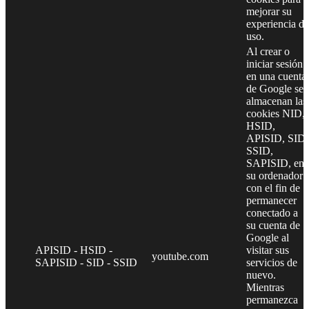
mejorar su
experiencia de
uso.
Al crear o
iniciar sesión
en una cuenta
de Google se
almacenan las
cookies NID,
HSID,
APISID, SID,
SSID,
SAPISID, en
su ordenador
con el fin de
permanecer
conectado a
su cuenta de
Google al
APISID - HSID -
visitar sus
youtube.com
SAPISID - SID - SSID
servicios de
nuevo.
Mientras
permanezca