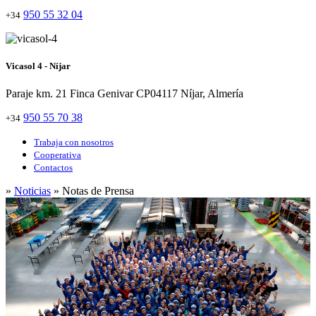
950 55 32 04
+34
Vicasol 4 - Níjar
Paraje km. 21 Finca Genivar CP04117 Níjar, Almería
950 55 70 38
+34
Trabaja con nosotros
Cooperativa
Contactos
»
Noticias
» Notas de Prensa