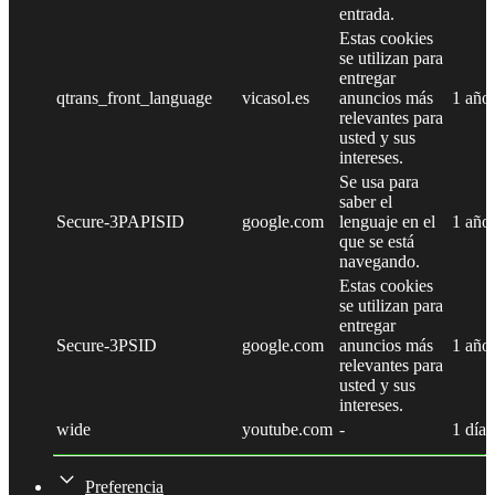
entrada.
Estas cookies
se utilizan para
entregar
qtrans_front_language
vicasol.es
anuncios más
1 año
relevantes para
usted y sus
intereses.
Se usa para
saber el
Secure-3PAPISID
google.com
lenguaje en el
1 año
que se está
navegando.
Estas cookies
se utilizan para
entregar
Secure-3PSID
google.com
anuncios más
1 año
relevantes para
usted y sus
intereses.
wide
youtube.com
-
1 día
Preferencia