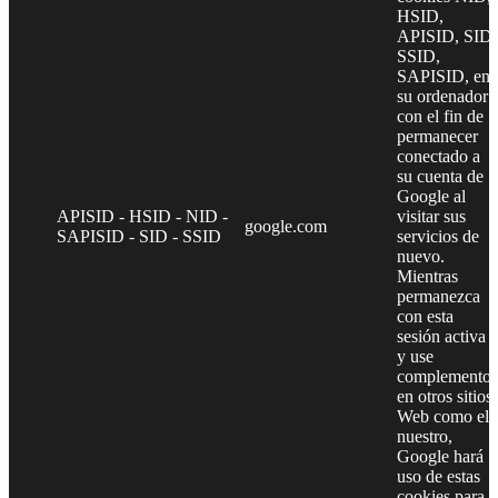
HSID,
APISID, SID,
SSID,
SAPISID, en
su ordenador
con el fin de
permanecer
conectado a
su cuenta de
Google al
APISID - HSID - NID -
visitar sus
google.com
SAPISID - SID - SSID
servicios de
nuevo.
Mientras
permanezca
con esta
sesión activa
y use
complementos
en otros sitios
Web como el
nuestro,
Google hará
uso de estas
cookies para