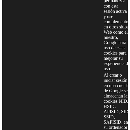
permanezca
con esta
sesión activa
y use
complementos
en otros sitios
Web como el
nuestro,
Google hará
uso de estas
cookies para
mejorar su
experiencia de
uso.
Al crear o
iniciar sesión
en una cuenta
de Google se
almacenan las
cookies NID,
HSID,
APISID, SID,
SSID,
SAPISID, en
su ordenador