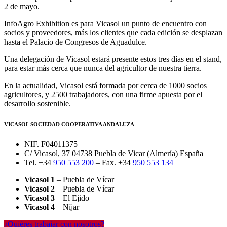
2 de mayo.
InfoAgro Exhibition es para Vicasol un punto de encuentro con
socios y proveedores, más los clientes que cada edición se desplazan
hasta el Palacio de Congresos de Aguadulce.
Una delegación de Vicasol estará presente estos tres días en el stand,
para estar más cerca que nunca del agricultor de nuestra tierra.
En la actualidad, Vicasol está formada por cerca de 1000 socios
agricultores, y 2500 trabajadores, con una firme apuesta por el
desarrollo sostenible.
VICASOL SOCIEDAD COOPERATIVA ANDALUZA
NIF. F04011375
C/ Vicasol, 37 04738 Puebla de Vicar (Almería) España
Tel. +34
950 553 200
– Fax. +34
950 553 134
Vicasol 1
– Puebla de Vícar
Vicasol 2
– Puebla de Vícar
Vicasol 3
– El Ejido
Vicasol 4
– Níjar
¿Quiéres trabajar con nosotros?