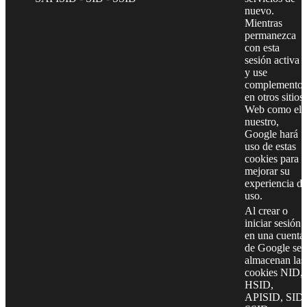
nuevo.
Mientras
permanezca
con esta
sesión activa
y use
complementos
en otros sitios
Web como el
nuestro,
Google hará
uso de estas
cookies para
mejorar su
experiencia de
uso.
Al crear o
iniciar sesión
en una cuenta
de Google se
almacenan las
cookies NID,
HSID,
APISID, SID,