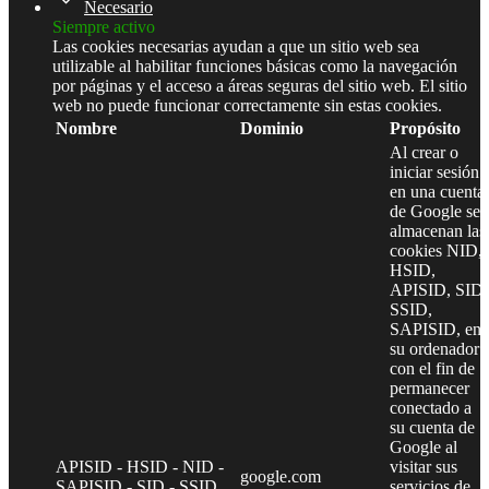
Necesario
Siempre activo
Las cookies necesarias ayudan a que un sitio web sea
utilizable al habilitar funciones básicas como la navegación
por páginas y el acceso a áreas seguras del sitio web. El sitio
web no puede funcionar correctamente sin estas cookies.
Nombre
Dominio
Propósito
Al crear o
iniciar sesión
en una cuenta
de Google se
almacenan las
cookies NID,
HSID,
APISID, SID,
SSID,
SAPISID, en
su ordenador
con el fin de
permanecer
conectado a
su cuenta de
Google al
APISID - HSID - NID -
visitar sus
google.com
SAPISID - SID - SSID
servicios de