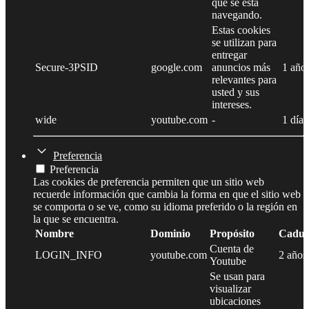
que se está
navegando.
Estas cookies
se utilizan para
entregar
Secure-3PSID
google.com
anuncios más
1 año
relevantes para
usted y sus
intereses.
wide
youtube.com
-
1 día
Preferencia
Preferencia
Las cookies de preferencia permiten que un sitio web
recuerde información que cambia la forma en que el sitio web
se comporta o se ve, como su idioma preferido o la región en
la que se encuentra.
Nombre
Dominio
Propósito
Caduc
Cuenta de
LOGIN_INFO
youtube.com
2 años
Youtube
Se usan para
visualizar
ubicaciones