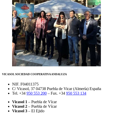
VICASOL SOCIEDAD COOPERATIVA ANDALUZA
NIF. F04011375
C/ Vicasol, 37 04738 Puebla de Vicar (Almería) España
Tel. +34
950 553 200
– Fax. +34
950 553 134
Vicasol 1
– Puebla de Vícar
Vicasol 2
– Puebla de Vícar
Vicasol 3
– El Ejido