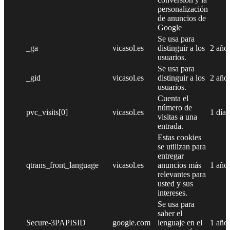
personalización
de anuncios de
Google
Se usa para
_ga
vicasol.es
distinguir a los
2 año
usuarios.
Se usa para
_gid
vicasol.es
distinguir a los
2 año
usuarios.
Cuenta el
número de
pvc_visits[0]
vicasol.es
1 día
visitas a una
entrada.
Estas cookies
se utilizan para
entregar
qtrans_front_language
vicasol.es
anuncios más
1 año
relevantes para
usted y sus
intereses.
Se usa para
saber el
Secure-3PAPISID
google.com
lenguaje en el
1 año