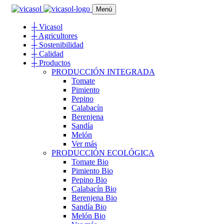
Menú
┼
Vicasol
┼
Agricultores
┼
Sostenibilidad
┼
Calidad
┼
Productos
PRODUCCIÓN INTEGRADA
Tomate
Pimiento
Pepino
Calabacín
Berenjena
Sandía
Melón
Ver más
PRODUCCIÓN ECOLÓGICA
Tomate Bio
Pimiento Bio
Pepino Bio
Calabacín Bio
Berenjena Bio
Sandía Bio
Melón Bio