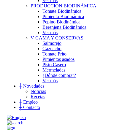
Ver más
PRODUCCIÓN BIODINÁMICA
Tomate Biodinámica
Pimiento Biodinámica
Pepino Biodinámica
Berenjena Biodinámica
Ver más
V GAMA Y CONSERVAS
Salmorejo
Gazpacho
Tomate Frito
Pimientos asados
Pisto Casero
Mermeladas
¿Dónde comprar?
Ver más
┼
Novedades
Noticias
Recetas
┼
Empleo
┼
Contacto