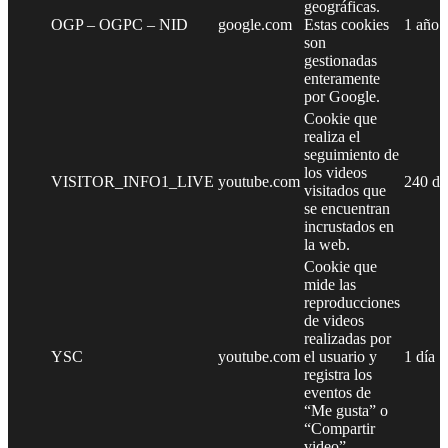
geográficas.
OGP – OGPC – NID
google.com
Estas cookies
1 año
son
gestionadas
enteramente
por Google.
Cookie que
realiza el
seguimiento de
los videos
VISITOR_INFO1_LIVE
youtube.com
240 dí
visitados que
se encuentran
incrustados en
la web.
Cookie que
mide las
reproducciones
de videos
realizadas por
YSC
youtube.com
el usuario y
1 día
registra los
eventos de
“Me gusta” o
“Compartir
video”.