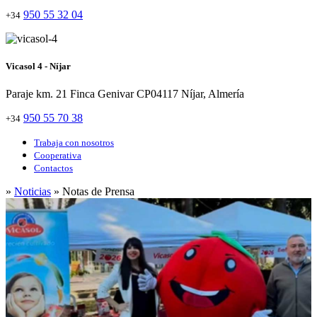
950 55 32 04
+34
Vicasol 4 - Níjar
Paraje km. 21 Finca Genivar CP04117 Níjar, Almería
950 55 70 38
+34
Trabaja con nosotros
Cooperativa
Contactos
»
Noticias
» Notas de Prensa