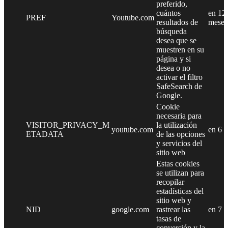
preferido,
cuántos
en 12
PREF
Youtube.com
resultados de
meses
búsqueda
desea que se
muestren en su
página y si
desea o no
activar el filtro
SafeSearch de
Google.
Cookie
necesaria para
VISITOR_PRIVACY_M
la utilización
youtube.com
en 6 
ETADATA
de las opciones
y servicios del
sitio web
Estas cookies
se utilizan para
recopilar
estadísticas del
sitio web y
NID
google.com
rastrear las
en 7 
tasas de
conversión y la