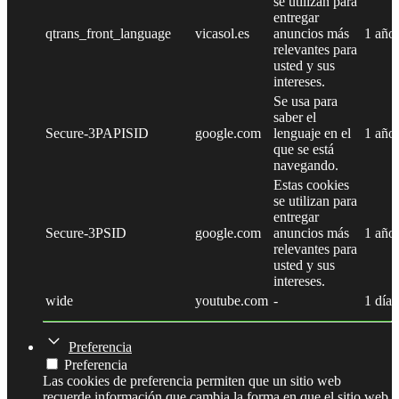
se utilizan para
entregar
qtrans_front_language
vicasol.es
anuncios más
1 año
relevantes para
usted y sus
intereses.
Se usa para
saber el
Secure-3PAPISID
google.com
lenguaje en el
1 año
que se está
navegando.
Estas cookies
se utilizan para
entregar
Secure-3PSID
google.com
anuncios más
1 año
relevantes para
usted y sus
intereses.
wide
youtube.com
-
1 día
Preferencia
Preferencia
Las cookies de preferencia permiten que un sitio web
recuerde información que cambia la forma en que el sitio web