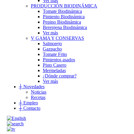
Ver más
PRODUCCIÓN BIODINÁMICA
Tomate Biodinámica
Pimiento Biodinámica
Pepino Biodinámica
Berenjena Biodinámica
Ver más
V GAMA Y CONSERVAS
Salmorejo
Gazpacho
Tomate Frito
Pimientos asados
Pisto Casero
Mermeladas
¿Dónde comprar?
Ver más
┼
Novedades
Noticias
Recetas
┼
Empleo
┼
Contacto