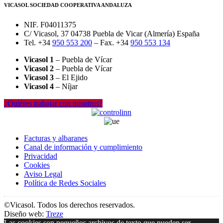
VICASOL SOCIEDAD COOPERATIVA ANDALUZA
NIF. F04011375
C/ Vicasol, 37 04738 Puebla de Vicar (Almería) España
Tel. +34
950 553 200
– Fax. +34
950 553 134
Vicasol 1
– Puebla de Vícar
Vicasol 2
– Puebla de Vícar
Vicasol 3
– El Ejido
Vicasol 4
– Níjar
¿Quiéres trabajar con nosotros?
Facturas y albaranes
Canal de información y cumplimiento
Privacidad
Cookies
Aviso Legal
Política de Redes Sociales
©Vicasol. Todos los derechos reservados.
Diseño web:
Treze
Las cookies son pequeños archivos de texto que pueden ser