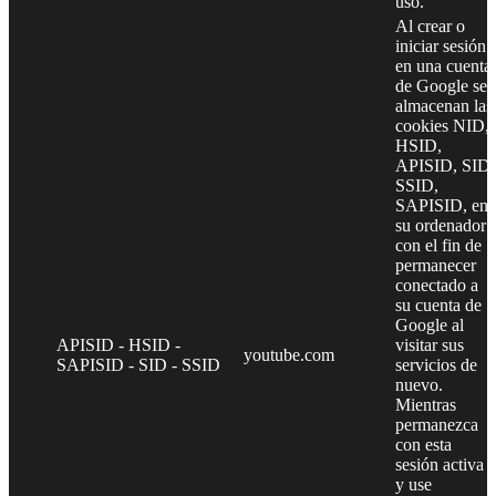
uso.
Al crear o
iniciar sesión
en una cuenta
de Google se
almacenan las
cookies NID,
HSID,
APISID, SID,
SSID,
SAPISID, en
su ordenador
con el fin de
permanecer
conectado a
su cuenta de
Google al
APISID - HSID -
visitar sus
youtube.com
SAPISID - SID - SSID
servicios de
nuevo.
Mientras
permanezca
con esta
sesión activa
y use