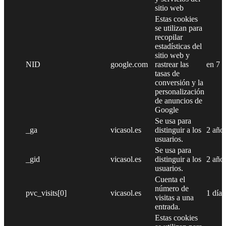
sitio web
Estas cookies
se utilizan para
recopilar
estadísticas del
sitio web y
NID
google.com
rastrear las
en 7 
tasas de
conversión y la
personalización
de anuncios de
Google
Se usa para
_ga
vicasol.es
distinguir a los
2 año
usuarios.
Se usa para
_gid
vicasol.es
distinguir a los
2 año
usuarios.
Cuenta el
número de
pvc_visits[0]
vicasol.es
1 día
visitas a una
entrada.
Estas cookies