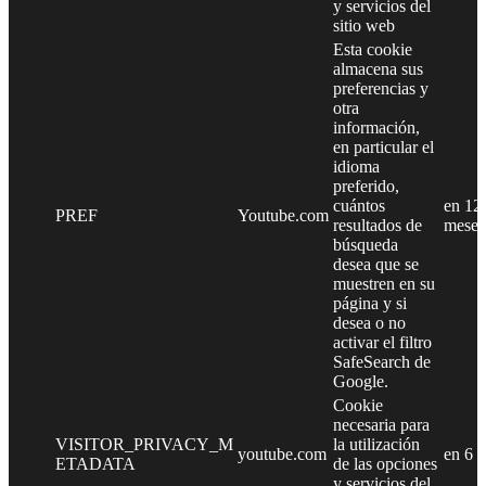
y servicios del
sitio web
Esta cookie
almacena sus
preferencias y
otra
información,
en particular el
idioma
preferido,
cuántos
en 12
PREF
Youtube.com
resultados de
meses
búsqueda
desea que se
muestren en su
página y si
desea o no
activar el filtro
SafeSearch de
Google.
Cookie
necesaria para
VISITOR_PRIVACY_M
la utilización
youtube.com
en 6 
ETADATA
de las opciones
y servicios del