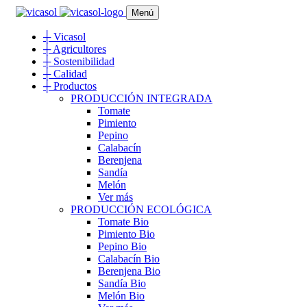
Menú
┼
Vicasol
┼
Agricultores
┼
Sostenibilidad
┼
Calidad
┼
Productos
PRODUCCIÓN INTEGRADA
Tomate
Pimiento
Pepino
Calabacín
Berenjena
Sandía
Melón
Ver más
PRODUCCIÓN ECOLÓGICA
Tomate Bio
Pimiento Bio
Pepino Bio
Calabacín Bio
Berenjena Bio
Sandía Bio
Melón Bio