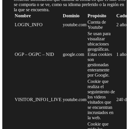
se comporta o se ve, como su idioma preferido o la región en
la que se encuentra.
Nombre
Dominio
Propósito
Caduc
Cuenta de
LOGIN_INFO
youtube.com
2 años
Youtube
Se usan para
visualizar
ubicaciones
geográficas.
OGP – OGPC – NID
google.com
Estas cookies
1 año
son
gestionadas
enteramente
por Google.
Cookie que
realiza el
seguimiento de
los videos
VISITOR_INFO1_LIVE
youtube.com
240 dí
visitados que
se encuentran
incrustados en
la web.
Cookie que