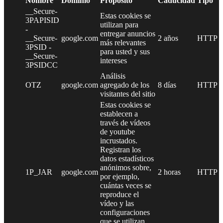
Nombre
Dominio
Propósito
Caducidad
Tipo
__Secure-
Estas cookies se
3PAPISID
utilizan para
-
entregar anuncios
__Secure-
google.com
2 años
HTTP
más relevantes
3PSID -
para usted y sus
__Secure-
intereses
3PSIDCC
Análisis
OTZ
google.com
agregado de los
8 días
HTTP
visitantes del sitio
Estas cookies se
establecen a
través de vídeos
de youtube
incrustados.
Registran los
datos estadísticos
anónimos sobre,
1P_JAR
google.com
2 horas
HTTP
por ejemplo,
cuántas veces se
reproduce el
vídeo y las
configuraciones
que se utilizan